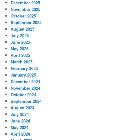
December 2025
November 2025
October 2025
September 2025
August 2025
July 2025
June 2025
May 2025
April 2025
March 2025
February 2025
January 2025
December 2024
November 2024
October 2024
September 2024
August 2024
July 2024
June 2024
May 2024
April 2024