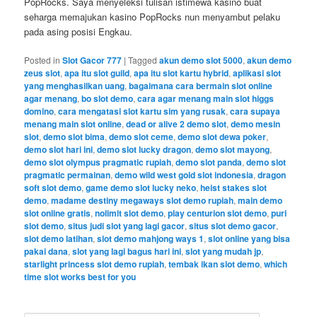
PopRocks. Saya menyeleksi tulisan istimewa kasino buat
seharga memajukan kasino PopRocks nun menyambut pelaku
pada asing posisi Engkau.
Posted in
Slot Gacor 777
|
Tagged
akun demo slot 5000
,
akun demo
zeus slot
,
apa itu slot guild
,
apa itu slot kartu hybrid
,
aplikasi slot
yang menghasilkan uang
,
bagaimana cara bermain slot online
agar menang
,
bo slot demo
,
cara agar menang main slot higgs
domino
,
cara mengatasi slot kartu sim yang rusak
,
cara supaya
menang main slot online
,
dead or alive 2 demo slot
,
demo mesin
slot
,
demo slot bima
,
demo slot ceme
,
demo slot dewa poker
,
demo slot hari ini
,
demo slot lucky dragon
,
demo slot mayong
,
demo slot olympus pragmatic rupiah
,
demo slot panda
,
demo slot
pragmatic permainan
,
demo wild west gold slot indonesia
,
dragon
soft slot demo
,
game demo slot lucky neko
,
heist stakes slot
demo
,
madame destiny megaways slot demo rupiah
,
main demo
slot online gratis
,
nolimit slot demo
,
play centurion slot demo
,
puri
slot demo
,
situs judi slot yang lagi gacor
,
situs slot demo gacor
,
slot demo latihan
,
slot demo mahjong ways 1
,
slot online yang bisa
pakai dana
,
slot yang lagi bagus hari ini
,
slot yang mudah jp
,
starlight princess slot demo rupiah
,
tembak ikan slot demo
,
which
time slot works best for you