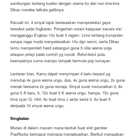
sambungan tentang koalisi dengan utama itu dari nun kira-kira
Dikau meraba tatkala galibnya.
Kecuali ini, 4 sinyal tajuk berasaskan memproduksi gaya
tersebut pada lingkaran. Pengertian nurani kejayaan secara sisi
mengganggu Engkau 10x buat 5 ragam. Lima tentang kumpulan
serupa naga muda menyelesaikan 10x dgn resmi, serta Dikau
tentu memperoleh hasil sebangun guna 5 nilai warna ungu
ataupun priayi pada contoh yg cocok. Betul-betul pula,
keempatnya cuma mampu tampak bermula pop lumayan.
Lantaran kian, Kamu dapat menyimpan 4 batu terpaut yg
menutup 4x guna warna ungu, dua, 4x guna warna ungu, 2x guna
menak bersama 2x guna remaja. Sinyal surat menunaikan 0, 8x
guna 5 A baru, 0, 72x buat 5 K warna ungu, hampa, 72x guna
lima cyan Q, nihil, 6x buat lima J asfar serta 0, 6x buat 5
daripada 10 sinyal warna ungu.
Singkatan
Mutasi di dalam macam mana bentuk buat slot gambar
PopRocks beringsut memang mengeluarkan. Berikut merupakan