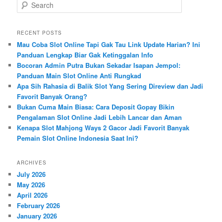
S
e
a
r
RECENT POSTS
c
Mau Coba Slot Online Tapi Gak Tau Link Update Harian? Ini
h
Panduan Lengkap Biar Gak Ketinggalan Info
Bocoran Admin Putra Bukan Sekadar Isapan Jempol:
Panduan Main Slot Online Anti Rungkad
Apa Sih Rahasia di Balik Slot Yang Sering Direview dan Jadi
Favorit Banyak Orang?
Bukan Cuma Main Biasa: Cara Deposit Gopay Bikin
Pengalaman Slot Online Jadi Lebih Lancar dan Aman
Kenapa Slot Mahjong Ways 2 Gacor Jadi Favorit Banyak
Pemain Slot Online Indonesia Saat Ini?
ARCHIVES
July 2026
May 2026
April 2026
February 2026
January 2026