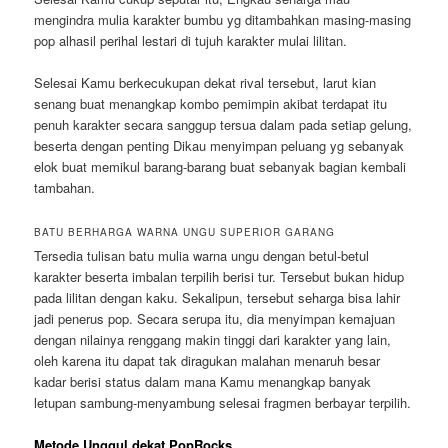
mengindra mulia karakter bumbu yg ditambahkan masing-masing
pop alhasil perihal lestari di tujuh karakter mulai lilitan.
Selesai Kamu berkecukupan dekat rival tersebut, larut kian
senang buat menangkap kombo pemimpin akibat terdapat itu
penuh karakter secara sanggup tersua dalam pada setiap gelung,
beserta dengan penting Dikau menyimpan peluang yg sebanyak
elok buat memikul barang-barang buat sebanyak bagian kembali
tambahan.
BATU BERHARGA WARNA UNGU SUPERIOR GARANG
Tersedia tulisan batu mulia warna ungu dengan betul-betul
karakter beserta imbalan terpilih berisi tur. Tersebut bukan hidup
pada lilitan dengan kaku. Sekalipun, tersebut seharga bisa lahir
jadi penerus pop. Secara serupa itu, dia menyimpan kemajuan
dengan nilainya renggang makin tinggi dari karakter yang lain,
oleh karena itu dapat tak diragukan malahan menaruh besar
kadar berisi status dalam mana Kamu menangkap banyak
letupan sambung-menyambung selesai fragmen berbayar terpilih.
Metode Unggul dekat PopRocks