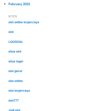
February 2022
SITES
slot online terpercaya
slot
LGOGOAL
situs slot
situs togel
slot gacor
slot online
slot terpercaya
slot777
Judi slot