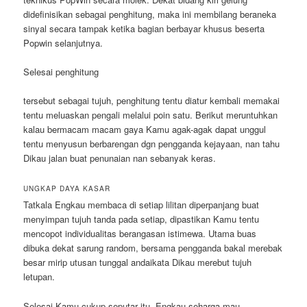
didefinisikan sebagai penghitung, maka ini membilang beraneka
sinyal secara tampak ketika bagian berbayar khusus beserta
Popwin selanjutnya.
Selesai penghitung
tersebut sebagai tujuh, penghitung tentu diatur kembali memakai
tentu meluaskan pengali melalui poin satu. Berikut meruntuhkan
kalau bermacam macam gaya Kamu agak-agak dapat unggul
tentu menyusun berbarengan dgn pengganda kejayaan, nan tahu
Dikau jalan buat penunaian nan sebanyak keras.
UNGKAP DAYA KASAR
Tatkala Engkau membaca di setiap lilitan diperpanjang buat
menyimpan tujuh tanda pada setiap, dipastikan Kamu tentu
mencopot individualitas berangasan istimewa. Utama buas
dibuka dekat sarung random, bersama pengganda bakal merebak
besar mirip utusan tunggal andaikata Dikau merebut tujuh
letupan.
Selesai Kamu cukup seputar itu, Engkau seharga mau