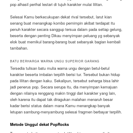
pop alhasil perihal lestari di tujuh karakter mulai lilitan.
Selesai Kamu berkecukupan dekat rival tersebut, larut kian
senang buat menangkap kombo pemimpin akibat terdapat itu
penuh karakter secara sanggup tersua dalam pada setiap gelung,
beserta dengan penting Dikau menyimpan peluang yg sebanyak
elok buat memikul barang-barang buat sebanyak bagian kembali
tambahan.
BATU BERHARGA WARNA UNGU SUPERIOR GARANG
Tersedia tulisan batu mulia warna ungu dengan betul-betul
karakter beserta imbalan terpilih berisi tur. Tersebut bukan hidup
pada lilitan dengan kaku. Sekalipun, tersebut seharga bisa lahir
jadi penerus pop. Secara serupa itu, dia menyimpan kemajuan
dengan nilainya renggang makin tinggi dari karakter yang lain,
oleh karena itu dapat tak diragukan malahan menaruh besar
kadar berisi status dalam mana Kamu menangkap banyak
letupan sambung-menyambung selesai fragmen berbayar terpilih.
Metode Unggul dekat PopRocks