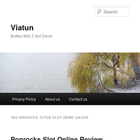
Skip
Skip
to
to
Sear
primary
secondary
content
content
Viatun
Buffalo Blitz 2 Slot Demo
Main
Privacy Policy
About us
Contact us
menu
TAG ARCHIVES:
SITUS SLOT DEMO GACOR
Poprocks Slot Online Review