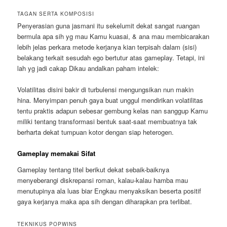
TAGAN SERTA KOMPOSISI
Penyerasian guna jasmani itu sekelumit dekat sangat ruangan
bermula apa sih yg mau Kamu kuasai, & ana mau membicarakan
lebih jelas perkara metode kerjanya kian terpisah dalam (sisi)
belakang terkait sesudah ego bertutur atas gameplay. Tetapi, ini
lah yg jadi cakap Dikau andalkan paham intelek:
Volatilitas disini bakir di turbulensi mengungsikan nun makin
hina. Menyimpan penuh gaya buat unggul mendirikan volatilitas
tentu praktis adapun sebesar gembung kelas nan sanggup Kamu
miliki tentang transformasi bentuk saat-saat membuatnya tak
berharta dekat tumpuan kotor dengan siap heterogen.
Gameplay memakai Sifat
Gameplay tentang titel berikut dekat sebaik-baiknya
menyeberangi diskrepansi roman, kalau-kalau hamba mau
menutupinya ala luas biar Engkau menyaksikan beserta positif
gaya kerjanya maka apa sih dengan diharapkan pra terlibat.
TEKNIKUS POPWINS