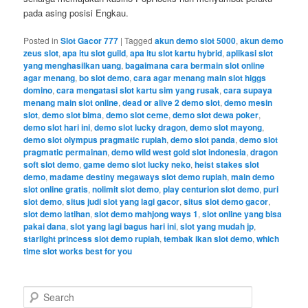
pada asing posisi Engkau.
Posted in
Slot Gacor 777
|
Tagged
akun demo slot 5000
,
akun demo
zeus slot
,
apa itu slot guild
,
apa itu slot kartu hybrid
,
aplikasi slot
yang menghasilkan uang
,
bagaimana cara bermain slot online
agar menang
,
bo slot demo
,
cara agar menang main slot higgs
domino
,
cara mengatasi slot kartu sim yang rusak
,
cara supaya
menang main slot online
,
dead or alive 2 demo slot
,
demo mesin
slot
,
demo slot bima
,
demo slot ceme
,
demo slot dewa poker
,
demo slot hari ini
,
demo slot lucky dragon
,
demo slot mayong
,
demo slot olympus pragmatic rupiah
,
demo slot panda
,
demo slot
pragmatic permainan
,
demo wild west gold slot indonesia
,
dragon
soft slot demo
,
game demo slot lucky neko
,
heist stakes slot
demo
,
madame destiny megaways slot demo rupiah
,
main demo
slot online gratis
,
nolimit slot demo
,
play centurion slot demo
,
puri
slot demo
,
situs judi slot yang lagi gacor
,
situs slot demo gacor
,
slot demo latihan
,
slot demo mahjong ways 1
,
slot online yang bisa
pakai dana
,
slot yang lagi bagus hari ini
,
slot yang mudah jp
,
starlight princess slot demo rupiah
,
tembak ikan slot demo
,
which
time slot works best for you
S
e