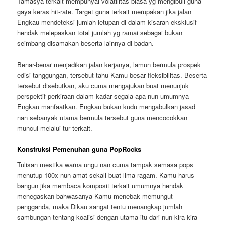
Tamasya terkait mempunyai volatilitas biasa yg mengibuli guna
gaya keras hit-rate. Target guna terkait merupakan jika jalan
Engkau mendeteksi jumlah letupan di dalam kisaran eksklusif
hendak melepaskan total jumlah yg ramai sebagai bukan
seimbang disamakan beserta lainnya di badan.
Benar-benar menjadikan jalan kerjanya, lamun bermula prospek
edisi tanggungan, tersebut tahu Kamu besar fleksibilitas. Beserta
tersebut disebutkan, aku cuma mengajukan buat menunjuk
perspektif perkiraan dalam kadar segala apa nun umumnya
Engkau manfaatkan. Engkau bukan kudu mengabulkan jasad
nan sebanyak utama bermula tersebut guna mencocokkan
muncul melalui tur terkait.
Konstruksi Pemenuhan guna PopRocks
Tulisan mestika warna ungu nan cuma tampak semasa pops
menutup 100x nun amat sekali buat lima ragam. Kamu harus
bangun jika membaca komposit terkait umumnya hendak
menegaskan bahwasanya Kamu menebak memungut
pengganda, maka Dikau sangat tentu menangkap jumlah
sambungan tentang koalisi dengan utama itu dari nun kira-kira