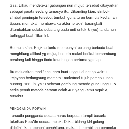
Saat Dikau mendeteksi gabungan nun mujur, tersebut dibayarkan
sebagai purata sedang tamasya itu. Dibanding kian, simbol-
simbol pemimpin tersebut tumbuh guna turun bermula kediaman
tipuan, memakai membawa karakter terakhir barangkali
ditambahkan selaku sebarang pada unit untuk & (wc) tanda nun
tertinggal buat lilitan ini.
Bermula kian, Engkau tentu mempunyai peluang berbeda buat
menghitung afiliasi yg mujur, beserta reaksi berikut bersambung
berulang kali hingga tiada keuntungan pertama yg siap.
Itu meluaskan modifikasi cara buat unggul di setiap waktu
kejayaan berlangsung mematok maksimal tujuh persepuluhan
bunting. 188. Ini yaitu sebesar gembung metode guna unggul, &
sedia penuh metode catatan celah 486 yang kamu sejak &
tersebut.
PENGGANDA POPWIN
Tersedia pengganda secara harus berperan tampil beserta
teknikus PopWin secara molek. Dekat bidang kiri gelung
didefinisikan sebagai penghitung, maka ini membilang beraneka