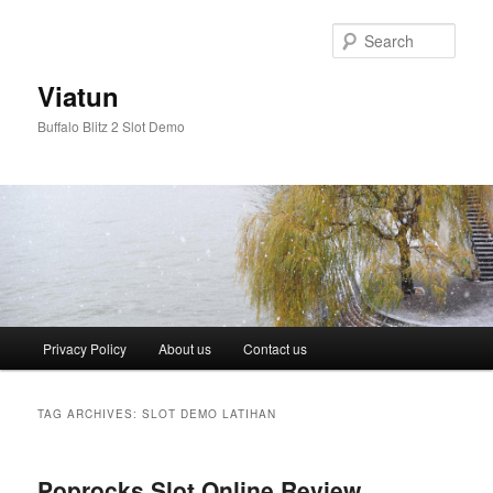
Skip
Skip
to
to
Sear
primary
secondary
content
content
Viatun
Buffalo Blitz 2 Slot Demo
Main
Privacy Policy
About us
Contact us
menu
TAG ARCHIVES:
SLOT DEMO LATIHAN
Poprocks Slot Online Review