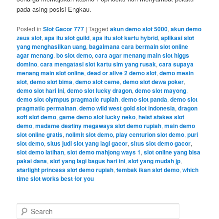
pada asing posisi Engkau.
Posted in
Slot Gacor 777
|
Tagged
akun demo slot 5000
,
akun demo
zeus slot
,
apa itu slot guild
,
apa itu slot kartu hybrid
,
aplikasi slot
yang menghasilkan uang
,
bagaimana cara bermain slot online
agar menang
,
bo slot demo
,
cara agar menang main slot higgs
domino
,
cara mengatasi slot kartu sim yang rusak
,
cara supaya
menang main slot online
,
dead or alive 2 demo slot
,
demo mesin
slot
,
demo slot bima
,
demo slot ceme
,
demo slot dewa poker
,
demo slot hari ini
,
demo slot lucky dragon
,
demo slot mayong
,
demo slot olympus pragmatic rupiah
,
demo slot panda
,
demo slot
pragmatic permainan
,
demo wild west gold slot indonesia
,
dragon
soft slot demo
,
game demo slot lucky neko
,
heist stakes slot
demo
,
madame destiny megaways slot demo rupiah
,
main demo
slot online gratis
,
nolimit slot demo
,
play centurion slot demo
,
puri
slot demo
,
situs judi slot yang lagi gacor
,
situs slot demo gacor
,
slot demo latihan
,
slot demo mahjong ways 1
,
slot online yang bisa
pakai dana
,
slot yang lagi bagus hari ini
,
slot yang mudah jp
,
starlight princess slot demo rupiah
,
tembak ikan slot demo
,
which
time slot works best for you
S
e