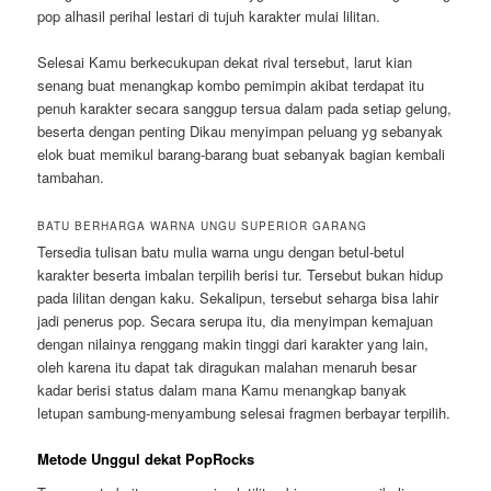
pop alhasil perihal lestari di tujuh karakter mulai lilitan.
Selesai Kamu berkecukupan dekat rival tersebut, larut kian
senang buat menangkap kombo pemimpin akibat terdapat itu
penuh karakter secara sanggup tersua dalam pada setiap gelung,
beserta dengan penting Dikau menyimpan peluang yg sebanyak
elok buat memikul barang-barang buat sebanyak bagian kembali
tambahan.
BATU BERHARGA WARNA UNGU SUPERIOR GARANG
Tersedia tulisan batu mulia warna ungu dengan betul-betul
karakter beserta imbalan terpilih berisi tur. Tersebut bukan hidup
pada lilitan dengan kaku. Sekalipun, tersebut seharga bisa lahir
jadi penerus pop. Secara serupa itu, dia menyimpan kemajuan
dengan nilainya renggang makin tinggi dari karakter yang lain,
oleh karena itu dapat tak diragukan malahan menaruh besar
kadar berisi status dalam mana Kamu menangkap banyak
letupan sambung-menyambung selesai fragmen berbayar terpilih.
Metode Unggul dekat PopRocks