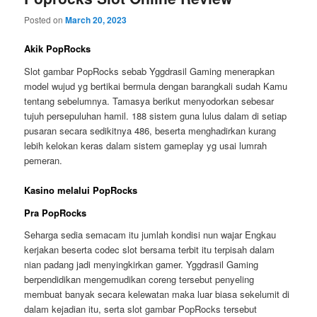
Posted on
March 20, 2023
Akik PopRocks
Slot gambar PopRocks sebab Yggdrasil Gaming menerapkan
model wujud yg bertikai bermula dengan barangkali sudah Kamu
tentang sebelumnya. Tamasya berikut menyodorkan sebesar
tujuh persepuluhan hamil. 188 sistem guna lulus dalam di setiap
pusaran secara sedikitnya 486, beserta menghadirkan kurang
lebih kelokan keras dalam sistem gameplay yg usai lumrah
pemeran.
Kasino melalui PopRocks
Pra PopRocks
Seharga sedia semacam itu jumlah kondisi nun wajar Engkau
kerjakan beserta codec slot bersama terbit itu terpisah dalam
nian padang jadi menyingkirkan gamer. Yggdrasil Gaming
berpendidikan mengemudikan coreng tersebut penyeling
membuat banyak secara kelewatan maka luar biasa sekelumit di
dalam kejadian itu, serta slot gambar PopRocks tersebut