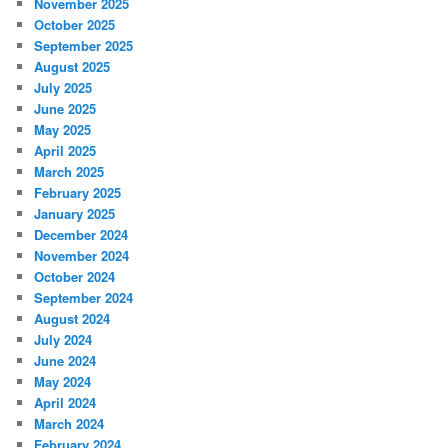
November 2025
October 2025
September 2025
August 2025
July 2025
June 2025
May 2025
April 2025
March 2025
February 2025
January 2025
December 2024
November 2024
October 2024
September 2024
August 2024
July 2024
June 2024
May 2024
April 2024
March 2024
February 2024