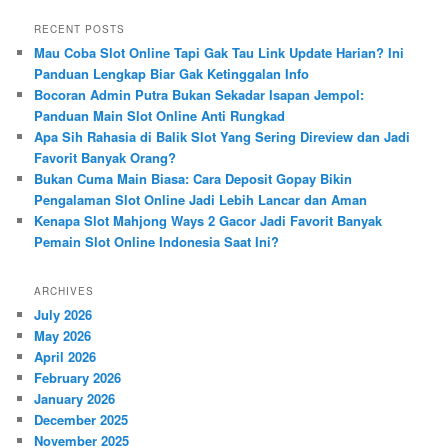
a
r
RECENT POSTS
c
Mau Coba Slot Online Tapi Gak Tau Link Update Harian? Ini
h
Panduan Lengkap Biar Gak Ketinggalan Info
Bocoran Admin Putra Bukan Sekadar Isapan Jempol:
Panduan Main Slot Online Anti Rungkad
Apa Sih Rahasia di Balik Slot Yang Sering Direview dan Jadi
Favorit Banyak Orang?
Bukan Cuma Main Biasa: Cara Deposit Gopay Bikin
Pengalaman Slot Online Jadi Lebih Lancar dan Aman
Kenapa Slot Mahjong Ways 2 Gacor Jadi Favorit Banyak
Pemain Slot Online Indonesia Saat Ini?
ARCHIVES
July 2026
May 2026
April 2026
February 2026
January 2026
December 2025
November 2025