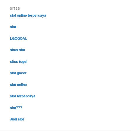
SITES
slot online terpercaya
slot
LGOGOAL
situs slot
situs togel
slot gacor
slot online
slot terpercaya
slot777
Judi slot