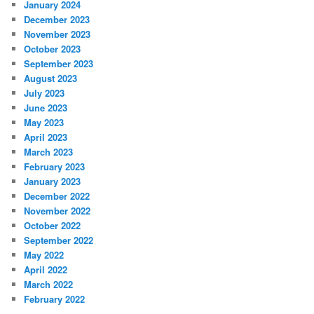
January 2024
December 2023
November 2023
October 2023
September 2023
August 2023
July 2023
June 2023
May 2023
April 2023
March 2023
February 2023
January 2023
December 2022
November 2022
October 2022
September 2022
May 2022
April 2022
March 2022
February 2022