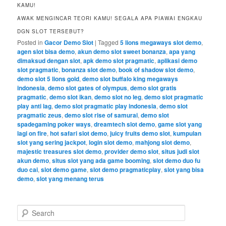
KAMU!
AWAK MENGINCAR TEORI KAMU! SEGALA APA PIAWAI ENGKAU
DGN SLOT TERSEBUT?
Posted in
Gacor Demo Slot
|
Tagged
5 lions megaways slot demo
,
agen slot bisa demo
,
akun demo slot sweet bonanza
,
apa yang
dimaksud dengan slot
,
apk demo slot pragmatic
,
aplikasi demo
slot pragmatic
,
bonanza slot demo
,
book of shadow slot demo
,
demo slot 5 lions gold
,
demo slot buffalo king megaways
indonesia
,
demo slot gates of olympus
,
demo slot gratis
pragmatic
,
demo slot ikan
,
demo slot no leg
,
demo slot pragmatic
play anti lag
,
demo slot pragmatic play indonesia
,
demo slot
pragmatic zeus
,
demo slot rise of samurai
,
demo slot
spadegaming poker ways
,
dreamtech slot demo
,
game slot yang
lagi on fire
,
hot safari slot demo
,
juicy fruits demo slot
,
kumpulan
slot yang sering jackpot
,
login slot demo
,
mahjong slot demo
,
majestic treasures slot demo
,
provider demo slot
,
situs judi slot
akun demo
,
situs slot yang ada game booming
,
slot demo duo fu
duo cai
,
slot demo game
,
slot demo pragmaticplay
,
slot yang bisa
demo
,
slot yang menang terus
S
e