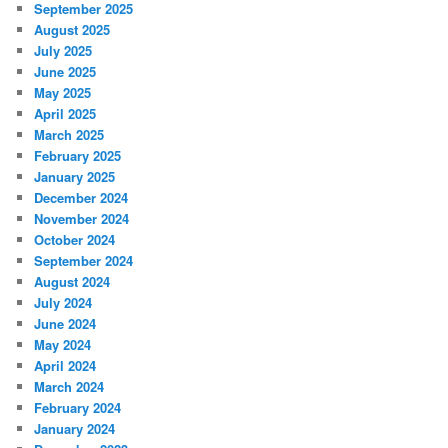
September 2025
August 2025
July 2025
June 2025
May 2025
April 2025
March 2025
February 2025
January 2025
December 2024
November 2024
October 2024
September 2024
August 2024
July 2024
June 2024
May 2024
April 2024
March 2024
February 2024
January 2024