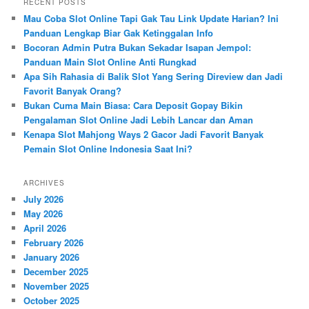
RECENT POSTS
c
Mau Coba Slot Online Tapi Gak Tau Link Update Harian? Ini
h
Panduan Lengkap Biar Gak Ketinggalan Info
Bocoran Admin Putra Bukan Sekadar Isapan Jempol:
Panduan Main Slot Online Anti Rungkad
Apa Sih Rahasia di Balik Slot Yang Sering Direview dan Jadi
Favorit Banyak Orang?
Bukan Cuma Main Biasa: Cara Deposit Gopay Bikin
Pengalaman Slot Online Jadi Lebih Lancar dan Aman
Kenapa Slot Mahjong Ways 2 Gacor Jadi Favorit Banyak
Pemain Slot Online Indonesia Saat Ini?
ARCHIVES
July 2026
May 2026
April 2026
February 2026
January 2026
December 2025
November 2025
October 2025