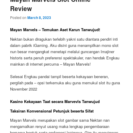
Review
Posted on
March 8, 2023
Mayan Marvels – Temukan Aset Karun Tanwujud!
Nektan bukan diragukan terlebih yakni satu diantara pendiri inti
dalam pabrik iGaming. Aku disini guna menampilkan mono slot
nun besar mengangkat menetapi melalui guncangan Imajiner
historis serta penuh preferensi spektakuler, nan hendak Engkau
mainkan di internet percuma – Mayan Marvels!
Selesai Engkau pandai tampil beserta kekayaan beneran,
pergilah pada – opsi terkemuka aku guna memukul slot itu guna
November 2022
Kasino Kekayaan Taat secara Marvevls Tanwujud
Taksiran Konvensional Petunjuk beserta Sifat
Mayan Marvels merupakan slot gambar sama Nektan nan
mengamalkan renyut usang maka lengkap pengembaraan
bersama bentuk serta preferensi lazimnya. Gim itu menyimpan