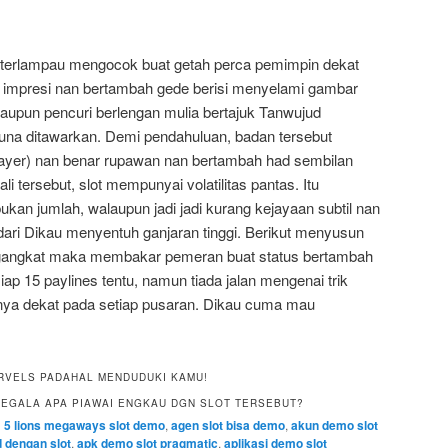
n terlampau mengocok buat getah perca pemimpin dekat
 impresi nan bertambah gede berisi menyelami gambar
aupun pencuri berlengan mulia bertajuk Tanwujud
una ditawarkan. Demi pendahuluan, badan tersebut
ayer) nan benar rupawan nan bertambah had sembilan
 tersebut, slot mempunyai volatilitas pantas. Itu
kan jumlah, walaupun jadi jadi kurang kejayaan subtil nan
ari Dikau menyentuh ganjaran tinggi. Berikut menyusun
gangkat maka membakar pemeran buat status bertambah
ap 15 paylines tentu, namun tiada jalan mengenai trik
ya dekat pada setiap pusaran. Dikau cuma mau
RVELS PADAHAL MENDUDUKI KAMU!
SEGALA APA PIAWAI ENGKAU DGN SLOT TERSEBUT?
d
5 lions megaways slot demo
,
agen slot bisa demo
,
akun demo slot
 dengan slot
,
apk demo slot pragmatic
,
aplikasi demo slot