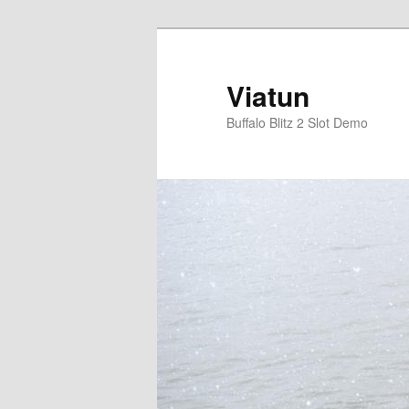
Skip
Skip
to
to
primary
secondary
Viatun
content
content
Buffalo Blitz 2 Slot Demo