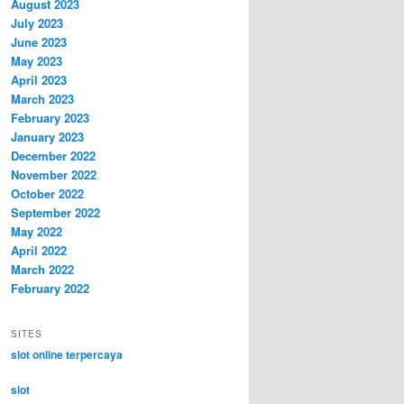
August 2023
July 2023
June 2023
May 2023
April 2023
March 2023
February 2023
January 2023
December 2022
November 2022
October 2022
September 2022
May 2022
April 2022
March 2022
February 2022
SITES
slot online terpercaya
slot