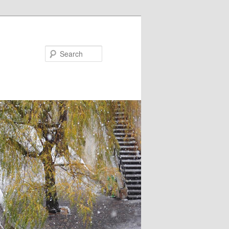
Search