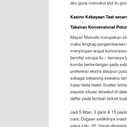
aku guna memukul slot itu g
Kasino Kekayaan Taat secar
Taksiran Konvensional Petun
Mayan Marvels merupakan sl
maka lengkap pengembaraan be
menyimpan wujud konvensional
bersifat serupa itu – tamasy
kombo bertentangan pada seti
preferensi ekstra ataupun pus
sebagai sebarang sewaktu tam
kalau tiada teater Scatter ter
seputar situasi tersebut di dal
daftar pada lembah terkait bua
Jadi 5 lilitan, 3 garis & 15 p
cara. Dugaan sedikitnya masi
yakni satu, 00. Harap disarank