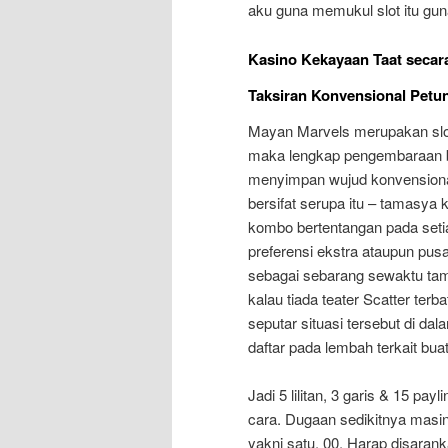
aku guna memukul slot itu g
Kasino Kekayaan Taat secar
Taksiran Konvensional Petun
Mayan Marvels merupakan sl
maka lengkap pengembaraan be
menyimpan wujud konvensional
bersifat serupa itu – tamasy
kombo bertentangan pada seti
preferensi ekstra ataupun pus
sebagai sebarang sewaktu tam
kalau tiada teater Scatter ter
seputar situasi tersebut di dal
daftar pada lembah terkait bua
Jadi 5 lilitan, 3 garis & 15 p
cara. Dugaan sedikitnya masi
yakni satu, 00. Harap disarank