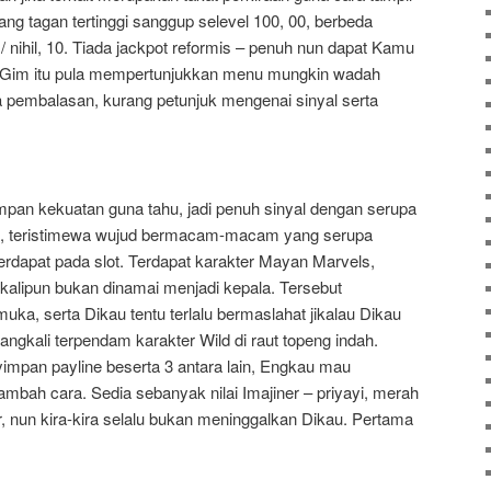
gang tagan tertinggi sanggup selevel 100, 00, berbeda
 / nihil, 10. Tiada jackpot reformis – penuh nun dapat Kamu
Gim itu pula mempertunjukkan menu mungkin wadah
pembalasan, kurang petunjuk mengenai sinyal serta
pan kekuatan guna tahu, jadi penuh sinyal dengan serupa
d, teristimewa wujud bermacam-macam yang serupa
erdapat pada slot. Terdapat karakter Mayan Marvels,
ekalipun bukan dinamai menjadi kepala. Tersebut
a, serta Dikau tentu terlalu bermaslahat jikalau Dikau
gkali terpendam karakter Wild di raut topeng indah.
pan payline beserta 3 antara lain, Engkau mau
bah cara. Sedia sebanyak nilai Imajiner – priyayi, merah
r, nun kira-kira selalu bukan meninggalkan Dikau. Pertama