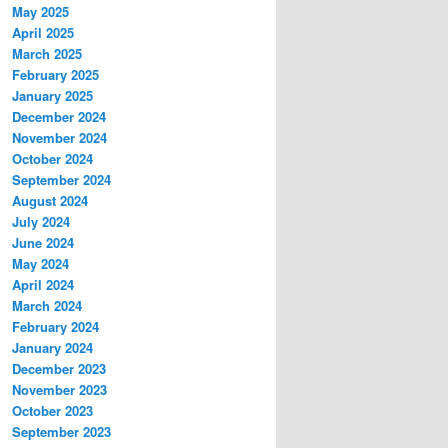
May 2025
April 2025
March 2025
February 2025
January 2025
December 2024
November 2024
October 2024
September 2024
August 2024
July 2024
June 2024
May 2024
April 2024
March 2024
February 2024
January 2024
December 2023
November 2023
October 2023
September 2023