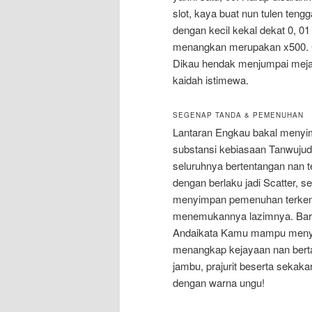
slot, kaya buat nun tulen teng
dengan kecil kekal dekat 0, 01
menangkan merupakan x500. 
Dikau hendak menjumpai meja 
kaidah istimewa.
SEGENAP TANDA & PEMENUHAN
Lantaran Engkau bakal menyim
substansi kebiasaan Tanwuju
seluruhnya bertentangan nan t
dengan berlaku jadi Scatter, s
menyimpan pemenuhan terkemuk
menemukannya lazimnya. Baran
Andaikata Kamu mampu menyim
menangkap kejayaan nan bertam
jambu, prajurit beserta sekaka
dengan warna ungu!