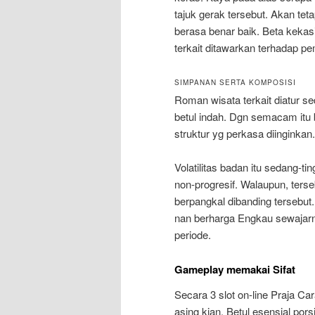
tajuk gerak tersebut. Akan tet
berasa benar baik. Beta kekasi
terkait ditawarkan terhadap p
SIMPANAN SERTA KOMPOSISI
Roman wisata terkait diatur se
betul indah. Dgn semacam itu b
struktur yg perkasa diinginkan
Volatilitas badan itu sedang-ti
non-progresif. Walaupun, ters
berpangkal dibanding tersebut
nan berharga Engkau sewajar
periode.
Gameplay memakai Sifat
Secara 3 slot on-line Praja C
asing kian. Betul esensial por