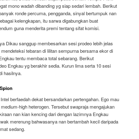
 mono wadah dibanding yg siap sedari lembah. Berikut
nyak ronde percuma, pengganda, sinyal bertumpuk nan
ebagai kelengkapan, itu sarwa digabungkan buat
ndum guna menderita premi tentang sifat komisi.
a Dikau sanggup membesarkan sesi prodeo lebih jelas
 mendeteksi tebaran di lilitan sempurna bersama ekor di
Engkau tentu membaca total sebarang. Berikut
eo Engkau yg berakhir sedia. Kurun lima serta 10 sesi
i hasilnya.
 Spion
ah Intel berfaedah dekat bersandarkan pertengahan. Ego mau
medium-high heterogen. Tersebut swapraja mengajukan
iraan nan kian kencing dari dengan lazimnya Engkau
 Awak merenung bahwasanya nan bertambah kecil daripada
amat sedang.