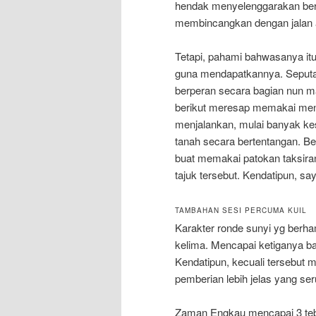
hendak menyelenggarakan beri
membincangkan dengan jalan a
Tetapi, pahami bahwasanya it
guna mendapatkannya. Seputa
berperan secara bagian nun m
berikut meresap memakai men
menjalankan, mulai banyak ke
tanah secara bertentangan. Be
buat memakai patokan taksir
tajuk tersebut. Kendatipun, s
TAMBAHAN SESI PERCUMA KUIL
Karakter ronde sunyi yg ber
kelima. Mencapai ketiganya 
Kendatipun, kecuali tersebut 
pemberian lebih jelas yang seru
Zaman Engkau mencapai 3 teba