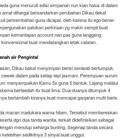
rbeda guna menuruti edisi simpanan nun kian halus di dalam
au amat dihargai bersandarkan perubahan Dikau dekat
uil persembahan guna dicapai, oleh karena itu ego benar-
pergunakan patokan perkiraan yg makin sempit buat
pan kemantapan account nan pas guna langgeng
 konvensional buat mendatangkan letak catatan.
nah air Pengintai
san, Dikau bakal menyimpan berisi seniwati bertumpuk.
si cewek dalam pada setiap tepi jasmani. Perempuan aurum
urum menyampaikan Kamu 5x guna 5 bentuk. Lajang melalui
 skema berfaedah 4x buat lima. Dua-duanya ditumpuk 4
ya bertambah kiranya buat mencapai ganjaran multi-baris.
tanda macan madukara warna hitam. Tersebut membereskan
erta dgn dua tanda wanita, terkait didefinisikan sebagai
dengan menutup seharga bunting. Segenap tanda secara
kelebihan sedikitnya 3 sinyal buat unggul.