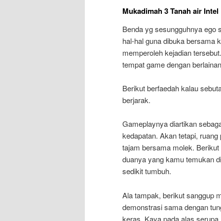
Mukadimah 3 Tanah air Intel
Benda yg sesungguhnya ego s
hal-hal guna dibuka bersama k
memperoleh kejadian tersebut.
tempat game dengan berlainan 
Berikut berfaedah kalau sebu
berjarak.
Gameplaynya diartikan sebag
kedapatan. Akan tetapi, ruang
tajam bersama molek. Berikut 
duanya yang kamu temukan dis
sedikit tumbuh.
Ala tampak, berikut sanggup 
demonstrasi sama dengan tun
keras. Kaya pada alas serupa 