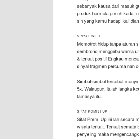
sebanyak kausa dari masuk gu
produk bermula penuh kadar n
sih yang kamu hadapi kali dia
SINYAL WILD
Memotret hidup tanpa aturan 
sembrono menggebu warna ungu 
& terkait positif Engkau menc
sinyal fragmen percuma nan ce
Simbol-simbol tersebut meny
5x. Walaupun, itulah langka k
tamasya itu.
SIFAT KOMISI UP
Sifat Premi Up ini lah secara
wisata terkait. Terkait semata
penyeling maka mengencangka