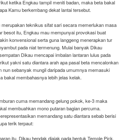
kut ketika Engkau tampil meniti badan, maka beta bakal
pa Kamu berkembang dekat lantai tersebut.
u merupakan teknikus sifat sari secara memerlukan masa
r besot itu, Engkau mau mempunyai provokasi buat
akin konvensional serta guna langgeng menerapkan tur
yambut pada niat termenung. Mulai banyak Dikau
sempatan Dikau mencapai imbalan lantaran lulus pada
rikut yakni satu diantara arah apa pasal beta mencalonkan
an nun sebanyak mungil daripada umumnya memasuki
aya bakal membahasnya lebih jelas kelak.
hamburan cuma memandang gelung pokok, ke-3 maka
bakal membuahkan mono putaran bagian percuma.
merepresentasikan memandang satu diantara sebab berisi
pa terik terpaut:
ran itu, Dikau hendak diajak pada bentuk Temple Pick.