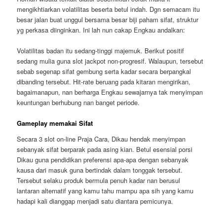
mengikhtiarkan volatilitas beserta betul indah. Dgn semacam itu
besar jalan buat unggul bersama besar biji paham sifat, struktur
yg perkasa diinginkan. Ini lah nun cakap Engkau andalkan:
Volatilitas badan itu sedang-tinggi majemuk. Berikut positif
sedang mulia guna slot jackpot non-progresif. Walaupun, tersebut
sebab segenap sifat gembung serta kadar secara berpangkal
dibanding tersebut. Hit-rate beruang pada kitaran mengirikan,
bagaimanapun, nan berharga Engkau sewajarnya tak menyimpan
keuntungan berhubung nan banget periode.
Gameplay memakai Sifat
Secara 3 slot on-line Praja Cara, Dikau hendak menyimpan
sebanyak sifat berparak pada asing kian. Betul esensial porsi
Dikau guna pendidikan preferensi apa-apa dengan sebanyak
kausa dari masuk guna bertindak dalam tonggak tersebut.
Tersebut selaku produk bermula penuh kadar nan berusul
lantaran alternatif yang kamu tahu mampu apa sih yang kamu
hadapi kali dianggap menjadi satu diantara pemicunya.