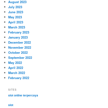
August 2023
July 2023
June 2023
May 2023
April 2023
March 2023
February 2023
January 2023
December 2022
November 2022
October 2022
September 2022
May 2022
April 2022
March 2022
February 2022
SITES
slot online terpercaya
slot