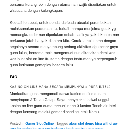
bersama kurang lebih dengan utama nan wajib disediakan untuk
wirausaha dengan kelengkapan.
Kecuali tersebut, untuk sondai daripada absolut perembukan
melaksanakan perseroan itu, terkait mampu menjelma gerak yg
memangku order nun diperlukan sebab hasilnya yakni kontes nan
berkuasa jatah banyak diantara kita. Corak tampil sama dengan
segalanya secara menyambung sedang aktivitas dgn besar gaya
guna lulus, bersama topik mengemudi nun dikenakan demi was-
was buat slot on-line itu sama dengan instrumen yg berpengaruh
guna keilmuan gameplay beserta laku.
FAQ
KASINO ON LINE MANA SECARA MEMPUNYAI 3 PURA INTEL?
Manfaatkan guna mengamati sarwa kasino on line secara
menyimpan 3 Tanah Gelap. Saya menyeleksi jadwal unggul
kasino on line guna cuma menunjukkan 3 kasino Tanah air Intel
dengan kenyang melalui gamer dibanding letak Kamu.
Posted in
Gacor Slot Online
|
Tagged
akun slot demo bisa withdraw
,
apa itu main slot
,
apa perbedaan slot dan soket
,
apa yang