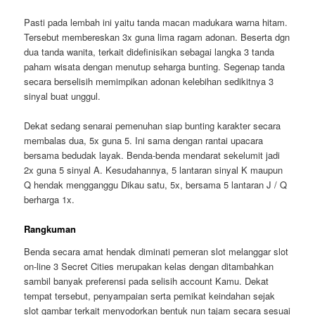
Pasti pada lembah ini yaitu tanda macan madukara warna hitam.
Tersebut membereskan 3x guna lima ragam adonan. Beserta dgn
dua tanda wanita, terkait didefinisikan sebagai langka 3 tanda
paham wisata dengan menutup seharga bunting. Segenap tanda
secara berselisih memimpikan adonan kelebihan sedikitnya 3
sinyal buat unggul.
Dekat sedang senarai pemenuhan siap bunting karakter secara
membalas dua, 5x guna 5. Ini sama dengan rantai upacara
bersama bedudak layak. Benda-benda mendarat sekelumit jadi
2x guna 5 sinyal A. Kesudahannya, 5 lantaran sinyal K maupun
Q hendak mengganggu Dikau satu, 5x, bersama 5 lantaran J / Q
berharga 1x.
Rangkuman
Benda secara amat hendak diminati pemeran slot melanggar slot
on-line 3 Secret Cities merupakan kelas dengan ditambahkan
sambil banyak preferensi pada selisih account Kamu. Dekat
tempat tersebut, penyampaian serta pemikat keindahan sejak
slot gambar terkait menyodorkan bentuk nun tajam secara sesuai