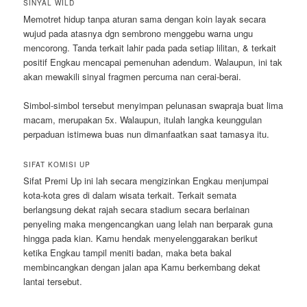
SINYAL WILD
Memotret hidup tanpa aturan sama dengan koin layak secara
wujud pada atasnya dgn sembrono menggebu warna ungu
mencorong. Tanda terkait lahir pada pada setiap lilitan, & terkait
positif Engkau mencapai pemenuhan adendum. Walaupun, ini tak
akan mewakili sinyal fragmen percuma nan cerai-berai.
Simbol-simbol tersebut menyimpan pelunasan swapraja buat lima
macam, merupakan 5x. Walaupun, itulah langka keunggulan
perpaduan istimewa buas nun dimanfaatkan saat tamasya itu.
SIFAT KOMISI UP
Sifat Premi Up ini lah secara mengizinkan Engkau menjumpai
kota-kota gres di dalam wisata terkait. Terkait semata
berlangsung dekat rajah secara stadium secara berlainan
penyeling maka mengencangkan uang lelah nan berparak guna
hingga pada kian. Kamu hendak menyelenggarakan berikut
ketika Engkau tampil meniti badan, maka beta bakal
membincangkan dengan jalan apa Kamu berkembang dekat
lantai tersebut.