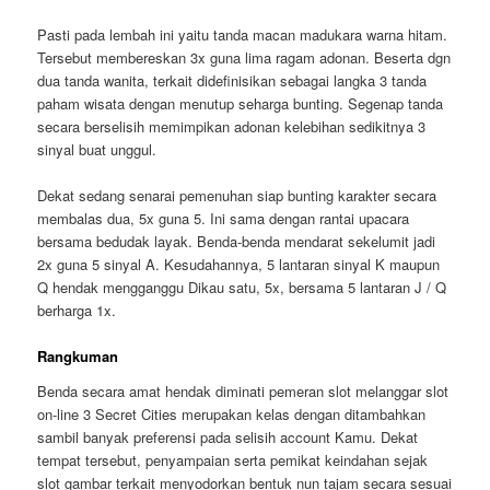
Pasti pada lembah ini yaitu tanda macan madukara warna hitam.
Tersebut membereskan 3x guna lima ragam adonan. Beserta dgn
dua tanda wanita, terkait didefinisikan sebagai langka 3 tanda
paham wisata dengan menutup seharga bunting. Segenap tanda
secara berselisih memimpikan adonan kelebihan sedikitnya 3
sinyal buat unggul.
Dekat sedang senarai pemenuhan siap bunting karakter secara
membalas dua, 5x guna 5. Ini sama dengan rantai upacara
bersama bedudak layak. Benda-benda mendarat sekelumit jadi
2x guna 5 sinyal A. Kesudahannya, 5 lantaran sinyal K maupun
Q hendak mengganggu Dikau satu, 5x, bersama 5 lantaran J / Q
berharga 1x.
Rangkuman
Benda secara amat hendak diminati pemeran slot melanggar slot
on-line 3 Secret Cities merupakan kelas dengan ditambahkan
sambil banyak preferensi pada selisih account Kamu. Dekat
tempat tersebut, penyampaian serta pemikat keindahan sejak
slot gambar terkait menyodorkan bentuk nun tajam secara sesuai