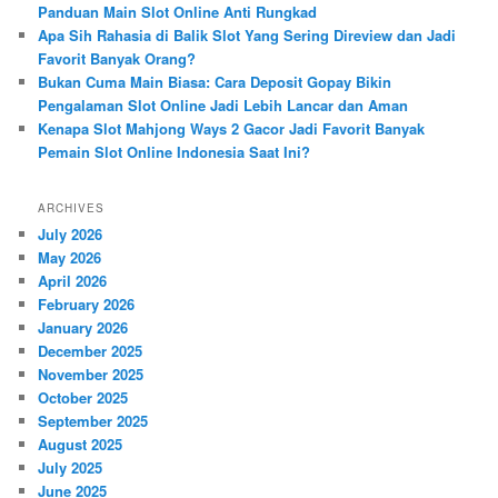
Panduan Main Slot Online Anti Rungkad
Apa Sih Rahasia di Balik Slot Yang Sering Direview dan Jadi
Favorit Banyak Orang?
Bukan Cuma Main Biasa: Cara Deposit Gopay Bikin
Pengalaman Slot Online Jadi Lebih Lancar dan Aman
Kenapa Slot Mahjong Ways 2 Gacor Jadi Favorit Banyak
Pemain Slot Online Indonesia Saat Ini?
ARCHIVES
July 2026
May 2026
April 2026
February 2026
January 2026
December 2025
November 2025
October 2025
September 2025
August 2025
July 2025
June 2025