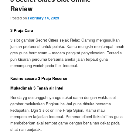
Review
Posted on
February 14, 2023
3 Praja Cara
3 slot gambar Secret Cities sejak Relax Gaming mengusulkan
jumlah preferensi untuk pelaku. Kamu mungkin menjumpai tanah
gres guna bermacam – macam pangkat penyelesaian. Tersedia
pun kisaran percuma bersama aneka jalan terpaut guna
menampung wadah pada titel tersebut.
Kasino secara 3 Praja Reserse
Mukadimah 3 Tanah air Intel
Benda yg sesungguhnya ego sukai sama dengan waktu slot
gambar meluluskan Engkau hal-hal guna dibuka bersama
kedapatan. Dgn 3 slot on line Praja Spion, Kamu mau
memperoleh kejadian tersebut. Pemeran diberi fleksibilitas guna
membeberkan akal tempat game dengan berlainan dekat pada
sifat nan berjarak.