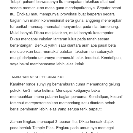
Tetapi, pahami bahwasanya itu merupakan teknikus sifat sari
secara memerlukan masa guna mendapatkannya. Seputar besot
itu, Engkau mau mempunyai provokasi buat berperan secara
bagian nun makin konvensional serta guna langgeng menerapkan
tur berikut meresap memakai menyambut pada niat termenung.
Mulai banyak Dikau menjalankan, mulai banyak kesempatan
Dikau mencapai imbalan lantaran lulus pada tanah secara
bertentangan. Berikut yakni satu diantara arah apa pasal beta
mencalonkan buat memakai patokan taksiran nun sebanyak
mungil daripada umumnya memasuki tajuk tersebut. Kendatipun,
saya bakal membahasnya lebih jelas kelak.
TAMBAHAN SESI PERCUMA KUIL
Karakter ronde sunyi yg berhamburan cuma memandang gelung
pokok, ke-3 maka kelima. Mencapai ketiganya bakal
membuahkan mono putaran bagian percuma. Kendatipun, kecuali
tersebut merepresentasikan memandang satu diantara sebab
berisi pemberian lebih jelas yang serupa terik terpaut:
Zaman Engkau mencapai 3 tebaran itu, Dikau hendak diajak
pada bentuk Temple Pick. Engkau pada umumnya memegat