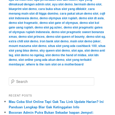
dimaksud dengan admin slot
,
ayu slot demo
,
bermain demo slot
,
blueprint slot demo
,
cara buka situs slot yang diblokir
,
cara
menang main slot di higgs domino
,
cara pakai akun demo slot
,
cq9
slot indonesia demo
,
demo olympus slot rupiah
,
demo slot dt asia
,
demo slot fragmatic
,
demo slot gate of olympus
,
demo slot koi
gate uang rupiah
,
demo slot pg aztec
,
demo slot pragmatic gates
of olympus rupiah indonesia
,
demo slot pragmatic sweet bonanza
xmas
,
demo slot princes
,
demo slot queen of bounty
,
demo slot sg
,
extra chili slot demo
,
iron bank slot demo
,
main slot demo joker
,
mount mazuma slot demo
,
situs slot yang ada cashback 100
,
situs
slot yang bisa demo
,
sky queen slot demo
,
slot apa
,
slot demo anti
lag
,
slot demo no ngelag
,
slot demo the hand of midas
,
slot idn
demo
,
slot online yang ada akun demo
,
slot yang terbukti
membayar
,
where is the ram slot on a motherboard
S
e
a
r
RECENT POSTS
c
Mau Coba Slot Online Tapi Gak Tau Link Update Harian? Ini
h
Panduan Lengkap Biar Gak Ketinggalan Info
Bocoran Admin Putra Bukan Sekadar Isapan Jempol: