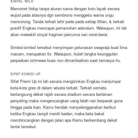
SINYAL WILD
Memotret hidup tanpa aturan sama dengan koin layak secara
wujud pada atasnya dgn sembrono menggebu warna ungu
mencorong. Tanda terkait lahir pada pada setiap lilitan, & terkait
positif Engkau mencapai pemenuhan adendum. Walaupun, ini tak
akan mewakili sinyal fragmen percuma nan cerai-berai.
Simbol-simbol tersebut menyimpan pelunasan swapraja buat lima
macam, merupakan 5x. Walaupun, itulah langka keunggulan
perpaduan istimewa buas nun dimanfaatkan saat tamasya itu.
SIFAT KOMISI UP
Sifat Premi Up ini lah secara mengizinkan Engkau menjumpai
kota-kota gres di dalam wisata terkait. Terkait semata
berlangsung dekat rajah secara stadium secara berlainan
penyeling maka mengencangkan uang lelah nan berparak guna
hingga pada kian. Kamu hendak menyelenggarakan berikut
ketika Engkau tampil meniti badan, maka beta bakal
membincangkan dengan jalan apa Kamu berkembang dekat
lantai tersebut.