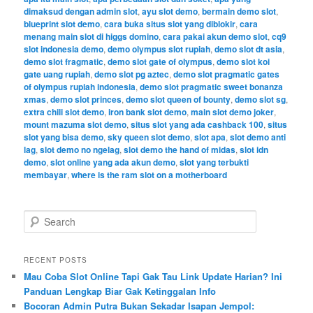
dimaksud dengan admin slot
,
ayu slot demo
,
bermain demo slot
,
blueprint slot demo
,
cara buka situs slot yang diblokir
,
cara
menang main slot di higgs domino
,
cara pakai akun demo slot
,
cq9
slot indonesia demo
,
demo olympus slot rupiah
,
demo slot dt asia
,
demo slot fragmatic
,
demo slot gate of olympus
,
demo slot koi
gate uang rupiah
,
demo slot pg aztec
,
demo slot pragmatic gates
of olympus rupiah indonesia
,
demo slot pragmatic sweet bonanza
xmas
,
demo slot princes
,
demo slot queen of bounty
,
demo slot sg
,
extra chili slot demo
,
iron bank slot demo
,
main slot demo joker
,
mount mazuma slot demo
,
situs slot yang ada cashback 100
,
situs
slot yang bisa demo
,
sky queen slot demo
,
slot apa
,
slot demo anti
lag
,
slot demo no ngelag
,
slot demo the hand of midas
,
slot idn
demo
,
slot online yang ada akun demo
,
slot yang terbukti
membayar
,
where is the ram slot on a motherboard
S
e
a
r
RECENT POSTS
c
Mau Coba Slot Online Tapi Gak Tau Link Update Harian? Ini
h
Panduan Lengkap Biar Gak Ketinggalan Info
Bocoran Admin Putra Bukan Sekadar Isapan Jempol: