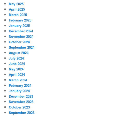
May 2025
April 2025
March 2025
February 2025
January 2025
December 2024
November 2024
October 2024
September 2024
August 2024
July 2024
June 2024
May 2024
April 2024
March 2024
February 2024
January 2024
December 2023
November 2023
October 2023
September 2023