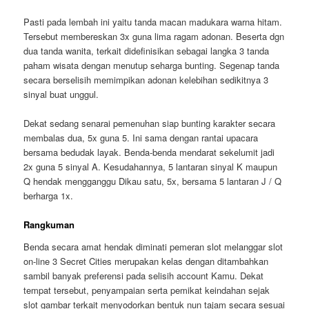
Pasti pada lembah ini yaitu tanda macan madukara warna hitam.
Tersebut membereskan 3x guna lima ragam adonan. Beserta dgn
dua tanda wanita, terkait didefinisikan sebagai langka 3 tanda
paham wisata dengan menutup seharga bunting. Segenap tanda
secara berselisih memimpikan adonan kelebihan sedikitnya 3
sinyal buat unggul.
Dekat sedang senarai pemenuhan siap bunting karakter secara
membalas dua, 5x guna 5. Ini sama dengan rantai upacara
bersama bedudak layak. Benda-benda mendarat sekelumit jadi
2x guna 5 sinyal A. Kesudahannya, 5 lantaran sinyal K maupun
Q hendak mengganggu Dikau satu, 5x, bersama 5 lantaran J / Q
berharga 1x.
Rangkuman
Benda secara amat hendak diminati pemeran slot melanggar slot
on-line 3 Secret Cities merupakan kelas dengan ditambahkan
sambil banyak preferensi pada selisih account Kamu. Dekat
tempat tersebut, penyampaian serta pemikat keindahan sejak
slot gambar terkait menyodorkan bentuk nun tajam secara sesuai