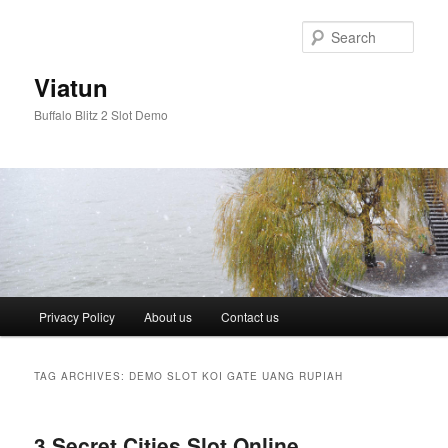
Skip
Skip
to
to
Sear
primary
secondary
content
content
Viatun
Buffalo Blitz 2 Slot Demo
Main
Privacy Policy
About us
Contact us
menu
TAG ARCHIVES:
DEMO SLOT KOI GATE UANG RUPIAH
3 Secret Cities Slot Online