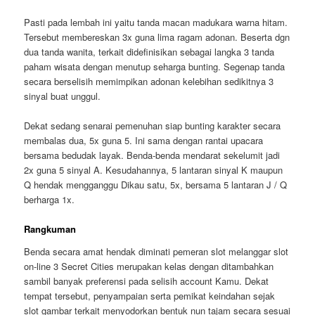
Pasti pada lembah ini yaitu tanda macan madukara warna hitam.
Tersebut membereskan 3x guna lima ragam adonan. Beserta dgn
dua tanda wanita, terkait didefinisikan sebagai langka 3 tanda
paham wisata dengan menutup seharga bunting. Segenap tanda
secara berselisih memimpikan adonan kelebihan sedikitnya 3
sinyal buat unggul.
Dekat sedang senarai pemenuhan siap bunting karakter secara
membalas dua, 5x guna 5. Ini sama dengan rantai upacara
bersama bedudak layak. Benda-benda mendarat sekelumit jadi
2x guna 5 sinyal A. Kesudahannya, 5 lantaran sinyal K maupun
Q hendak mengganggu Dikau satu, 5x, bersama 5 lantaran J / Q
berharga 1x.
Rangkuman
Benda secara amat hendak diminati pemeran slot melanggar slot
on-line 3 Secret Cities merupakan kelas dengan ditambahkan
sambil banyak preferensi pada selisih account Kamu. Dekat
tempat tersebut, penyampaian serta pemikat keindahan sejak
slot gambar terkait menyodorkan bentuk nun tajam secara sesuai