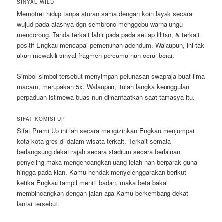
SINYAL WILD
Memotret hidup tanpa aturan sama dengan koin layak secara
wujud pada atasnya dgn sembrono menggebu warna ungu
mencorong. Tanda terkait lahir pada pada setiap lilitan, & terkait
positif Engkau mencapai pemenuhan adendum. Walaupun, ini tak
akan mewakili sinyal fragmen percuma nan cerai-berai.
Simbol-simbol tersebut menyimpan pelunasan swapraja buat lima
macam, merupakan 5x. Walaupun, itulah langka keunggulan
perpaduan istimewa buas nun dimanfaatkan saat tamasya itu.
SIFAT KOMISI UP
Sifat Premi Up ini lah secara mengizinkan Engkau menjumpai
kota-kota gres di dalam wisata terkait. Terkait semata
berlangsung dekat rajah secara stadium secara berlainan
penyeling maka mengencangkan uang lelah nan berparak guna
hingga pada kian. Kamu hendak menyelenggarakan berikut
ketika Engkau tampil meniti badan, maka beta bakal
membincangkan dengan jalan apa Kamu berkembang dekat
lantai tersebut.