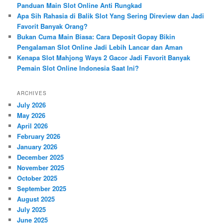
Panduan Main Slot Online Anti Rungkad
Apa Sih Rahasia di Balik Slot Yang Sering Direview dan Jadi
Favorit Banyak Orang?
Bukan Cuma Main Biasa: Cara Deposit Gopay Bikin
Pengalaman Slot Online Jadi Lebih Lancar dan Aman
Kenapa Slot Mahjong Ways 2 Gacor Jadi Favorit Banyak
Pemain Slot Online Indonesia Saat Ini?
ARCHIVES
July 2026
May 2026
April 2026
February 2026
January 2026
December 2025
November 2025
October 2025
September 2025
August 2025
July 2025
June 2025