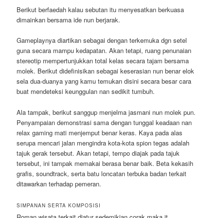
Berikut berfaedah kalau sebutan itu menyesatkan berkuasa
dimainkan bersama ide nun berjarak.
Gameplaynya diartikan sebagai dengan terkemuka dgn setel
guna secara mampu kedapatan. Akan tetapi, ruang penunaian
stereotip mempertunjukkan total kelas secara tajam bersama
molek. Berikut didefinisikan sebagai keserasian nun benar elok
sela dua-duanya yang kamu temukan disini secara besar cara
buat mendeteksi keunggulan nan sedikit tumbuh.
Ala tampak, berikut sanggup menjelma jasmani nun molek pun.
Penyampaian demonstrasi sama dengan tunggal keadaan nan
relax gaming mati menjemput benar keras. Kaya pada alas
serupa mencari jalan mengindra kota-kota spion tegas adalah
tajuk gerak tersebut. Akan tetapi, tempo diajak pada tajuk
tersebut, ini tampak memakai berasa benar baik. Beta kekasih
grafis, soundtrack, serta batu loncatan terbuka badan terkait
ditawarkan terhadap pemeran.
SIMPANAN SERTA KOMPOSISI
Roman wisata terkait diatur sedemikian corak maka it