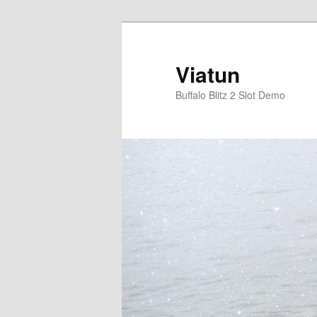
Skip
Skip
to
to
primary
secondary
Viatun
content
content
Buffalo Blitz 2 Slot Demo