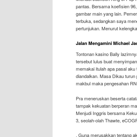
pantas. Bersama koefisien 96, 
gambar main yang lain. Peme
terbuka, sedangkan saya men
pertunjukan. Menurut kelengk
Jalan Mengamini Michael J
Tontonan kasino Bally lazimny
tersebut lulus buat menyimpa
memakai itulah apa pasal aku
diandalkan. Masa Dikau turun p
makbul maka pengesahan RN
Pra meneruskan beserta catat
tampak kekuatan berperan mana
Menjudi Inggris bersama Kekua
3, seolah-olah Thawte, eCOGR
. Guna merusakkan tentang akan