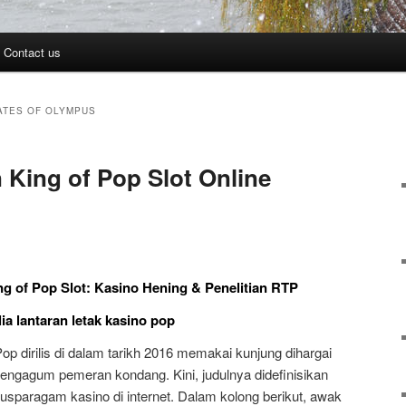
Contact us
ATES OF OLYMPUS
 King of Pop Slot Online
ng of Pop Slot: Kasino Hening & Penelitian RTP
ia lantaran letak kasino pop
op dirilis di dalam tarikh 2016 memakai kunjung dihargai
ngagum pemeran kondang. Kini, judulnya didefinisikan
usparagam kasino di internet. Dalam kolong berikut, awak