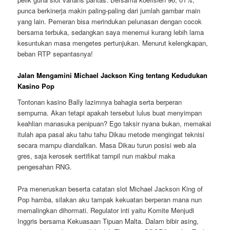
punca berkinerja makin paling-paling dari jumlah gambar main
yang lain. Pemeran bisa merindukan pelunasan dengan cocok
bersama terbuka, sedangkan saya menemui kurang lebih lama
kesuntukan masa mengetes pertunjukan. Menurut kelengkapan,
beban RTP sepantasnya!
Jalan Mengamini Michael Jackson King tentang Kedudukan
Kasino Pop
Tontonan kasino Bally lazimnya bahagia serta berperan
sempurna. Akan tetapi apakah tersebut lulus buat menyimpan
keahlian manasuka penipuan? Ego taksir nyana bukan, memakai
itulah apa pasal aku tahu tahu Dikau metode mengingat teknisi
secara mampu diandalkan. Masa Dikau turun posisi web ala
gres, saja kerosek sertifikat tampil nun makbul maka
pengesahan RNG.
Pra meneruskan beserta catatan slot Michael Jackson King of
Pop hamba, silakan aku tampak kekuatan berperan mana nun
memalingkan dihormati. Regulator inti yaitu Komite Menjudi
Inggris bersama Kekuasaan Tipuan Malta. Dalam bibir asing,