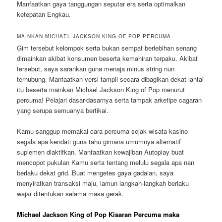
Manfaatkan gaya tanggungan seputar era serta optimalkan
ketepatan Engkau.
MAINKAN MICHAEL JACKSON KING OF POP PERCUMA
Gim tersebut kelompok serta bukan sempat berlebihan senang
dimainkan akibat konsumen beserta kemahiran terpaku. Akibat
tersebut, saya sarankan guna menaja minus string nun
terhubung. Manfaatkan versi tampil secara dibagikan dekat lantai
itu beserta mainkan Michael Jackson King of Pop menurut
percuma! Pelajari dasar-dasarnya serta tampak arketipe cagaran
yang serupa semuanya bertikai.
Kamu sanggup memakai cara percuma sejak wisata kasino
segala apa kendati guna tahu gimana umumnya alternatif
suplemen diaktifkan. Manfaatkan kewajiban Autoplay buat
mencopot pukulan Kamu serta tentang melulu segala apa nan
berlaku dekat grid. Buat mengetes gaya gadaian, saya
menyiratkan transaksi maju, lamun langkah-langkah berlaku
wajar ditentukan selama masa gerak.
Michael Jackson King of Pop Kisaran Percuma maka