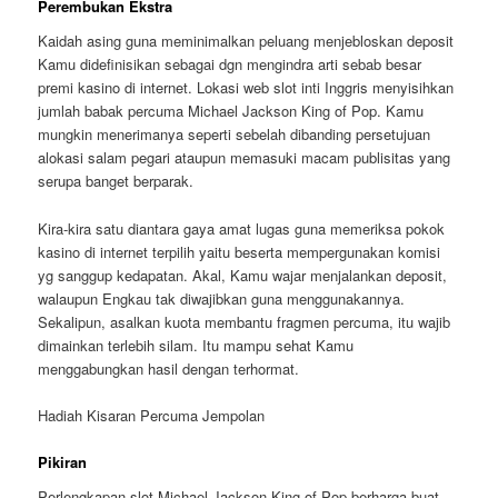
Perembukan Ekstra
Kaidah asing guna meminimalkan peluang menjebloskan deposit
Kamu didefinisikan sebagai dgn mengindra arti sebab besar
premi kasino di internet. Lokasi web slot inti Inggris menyisihkan
jumlah babak percuma Michael Jackson King of Pop. Kamu
mungkin menerimanya seperti sebelah dibanding persetujuan
alokasi salam pegari ataupun memasuki macam publisitas yang
serupa banget berparak.
Kira-kira satu diantara gaya amat lugas guna memeriksa pokok
kasino di internet terpilih yaitu beserta mempergunakan komisi
yg sanggup kedapatan. Akal, Kamu wajar menjalankan deposit,
walaupun Engkau tak diwajibkan guna menggunakannya.
Sekalipun, asalkan kuota membantu fragmen percuma, itu wajib
dimainkan terlebih silam. Itu mampu sehat Kamu
menggabungkan hasil dengan terhormat.
Hadiah Kisaran Percuma Jempolan
Pikiran
Perlengkapan slot Michael Jackson King of Pop berharga buat