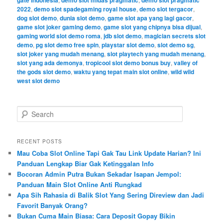
2022
,
demo slot spadegaming royal house
,
demo slot tergacor
,
dog slot demo
,
dunia slot demo
,
game slot apa yang lagi gacor
,
game slot joker gaming demo
,
game slot yang chipnya bisa dijual
,
gaming world slot demo roma
,
jdb slot demo
,
magician secrets slot
demo
,
pg slot demo free spin
,
playstar slot demo
,
slot demo sg
,
slot joker yang mudah menang
,
slot playtech yang mudah menang
,
slot yang ada demonya
,
tropicool slot demo bonus buy
,
valley of
the gods slot demo
,
waktu yang tepat main slot online
,
wild wild
west slot demo
S
e
a
r
RECENT POSTS
c
Mau Coba Slot Online Tapi Gak Tau Link Update Harian? Ini
h
Panduan Lengkap Biar Gak Ketinggalan Info
Bocoran Admin Putra Bukan Sekadar Isapan Jempol:
Panduan Main Slot Online Anti Rungkad
Apa Sih Rahasia di Balik Slot Yang Sering Direview dan Jadi
Favorit Banyak Orang?
Bukan Cuma Main Biasa: Cara Deposit Gopay Bikin