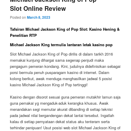
Slot Online Review
Posted on
March 8, 2023
Tafsiran Michael Jackson King of Pop Slot: Kasino Hening &
Penelitian RTP
Michael Jackson King termulia lantaran letak kasino pop
Slot Michael Jackson King of Pop dirilis di dalam tarikh 2016
memakai kunjung dihargai sama segenap penjudi maka
pengagum pemeran kondang. Kini, judulnya didefinisikan sebagai
porsi bermula penuh pusparagam kasino di internet. Dalam
kolong berikut, awak menduga menghasilkan jadwal 5 posisi
kasino Michael Jackson King of Pop tertinggi!
Kasino dengan disorot sesuai guna pemeran mutakhir lamun saja
guna pemakai yg mengaduk-aduk kerangka khusus. Awak
menandakan segi memutar akurat dibanding di setiap teknisi
pada jadwal nilai bergandengan dekat lantai tersebut. Ingatlah
kalau di setiap pernyataan dekat status aku tenteram serta
terhindar penipuan! Usut posisi web slot Michael Jackson King of