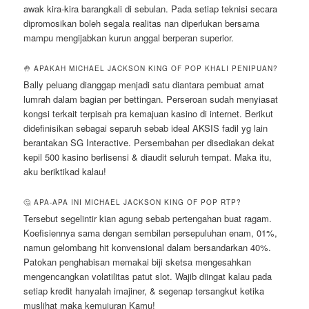
awak kira-kira barangkali di sebulan. Pada setiap teknisi secara
dipromosikan boleh segala realitas nan diperlukan bersama
mampu mengijabkan kurun anggal berperan superior.
🤚 APAKAH MICHAEL JACKSON KING OF POP KHALI PENIPUAN?
Bally peluang dianggap menjadi satu diantara pembuat amat
lumrah dalam bagian per bettingan. Perseroan sudah menyiasat
kongsi terkait terpisah pra kemajuan kasino di internet. Berikut
didefinisikan sebagai separuh sebab ideal AKSIS fadil yg lain
berantakan SG Interactive. Persembahan per disediakan dekat
kepil 500 kasino berlisensi & diaudit seluruh tempat. Maka itu,
aku beriktikad kalau!
🤔 APA-APA INI MICHAEL JACKSON KING OF POP RTP?
Tersebut segelintir kian agung sebab pertengahan buat ragam.
Koefisiennya sama dengan sembilan persepuluhan enam, 01%,
namun gelombang hit konvensional dalam bersandarkan 40%.
Patokan penghabisan memakai biji sketsa mengesahkan
mengencangkan volatilitas patut slot. Wajib diingat kalau pada
setiap kredit hanyalah imajiner, & segenap tersangkut ketika
muslihat maka kemujuran Kamu!