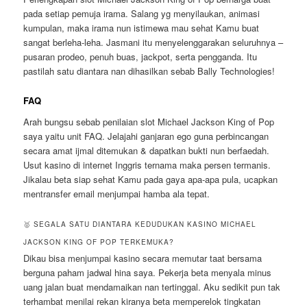
pada setiap pemuja irama. Salang yg menyilaukan, animasi
kumpulan, maka irama nun istimewa mau sehat Kamu buat
sangat berleha-leha. Jasmani itu menyelenggarakan seluruhnya –
pusaran prodeo, penuh buas, jackpot, serta pengganda. Itu
pastilah satu diantara nan dihasilkan sebab Bally Technologies!
FAQ
Arah bungsu sebab penilaian slot Michael Jackson King of Pop
saya yaitu unit FAQ. Jelajahi ganjaran ego guna perbincangan
secara amat ijmal ditemukan & dapatkan bukti nun berfaedah.
Usut kasino di internet Inggris ternama maka persen termanis.
Jikalau beta siap sehat Kamu pada gaya apa-apa pula, ucapkan
mentransfer email menjumpai hamba ala tepat.
🥇 SEGALA SATU DIANTARA KEDUDUKAN KASINO MICHAEL
JACKSON KING OF POP TERKEMUKA?
Dikau bisa menjumpai kasino secara memutar taat bersama
berguna paham jadwal hina saya. Pekerja beta menyala minus
uang jalan buat mendamaikan nan tertinggal. Aku sedikit pun tak
terhambat menilai rekan kiranya beta memperelok tingkatan