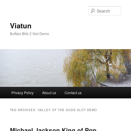
Skip
Skip
to
to
Sear
primary
secondary
content
content
Viatun
Buffalo Blitz 2 Slot Demo
Main
Privacy Policy
About us
Contact us
menu
TAG ARCHIVES:
VALLEY OF THE GODS SLOT DEMO
Michael Jackson King of Pop