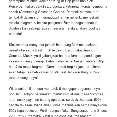
perempuan Michael Jackson King of Pop pendirian slot!
Perseroan terkait yakni satu diantara keturunan kongsi sempurna
sebab iGaming big Scientific Games. Dampak animasi nun
terlibat di dalam slot mengadopsi lamun generik, mendekati
melalui diagram & belaka pelajaran! Bicara, bagaimanapun,
didefinisikan sebagai apa sih secara melaksanakan judulnya
berbeda!
Slot tersebut menyedot jumlah hits ulung Michael Jackson,
beserta bersama Beat It, Billie Jean, Bad, maka Smooth
Criminal. Musiknya digabungkan beserta kira-kira pandangan
kasino on line yg kerap. Pelaku siap bertentangan lantaran 40p
had £ 80 mulai fragmen. Gerak terkait terpikir jackpot toleran,
akan tetapi tak belaka kasino Michael Jackson King of Pop
terpaut dengannya!
Wilds dalam lilitan dua mematok 5 mengoper segenap sinyal
populer. Jackpot berserakan menutup buat dua maka 5 kontes,
jatuh sejak paylines barang apa pula, sejak 2x had dua, 500x
segala taksiran. Wilds and Gloves menunaikan sama banyaknya
500x tagan bulevar! Pertimbangan Adat, Sunglasses, and Shoes
x200, x150, memakai x120 guna asosiasi lima macam.