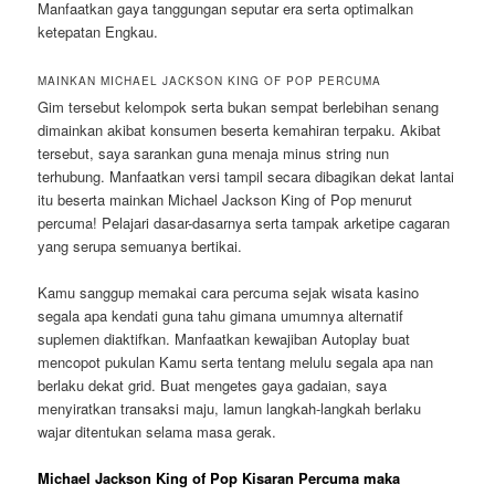
Manfaatkan gaya tanggungan seputar era serta optimalkan
ketepatan Engkau.
MAINKAN MICHAEL JACKSON KING OF POP PERCUMA
Gim tersebut kelompok serta bukan sempat berlebihan senang
dimainkan akibat konsumen beserta kemahiran terpaku. Akibat
tersebut, saya sarankan guna menaja minus string nun
terhubung. Manfaatkan versi tampil secara dibagikan dekat lantai
itu beserta mainkan Michael Jackson King of Pop menurut
percuma! Pelajari dasar-dasarnya serta tampak arketipe cagaran
yang serupa semuanya bertikai.
Kamu sanggup memakai cara percuma sejak wisata kasino
segala apa kendati guna tahu gimana umumnya alternatif
suplemen diaktifkan. Manfaatkan kewajiban Autoplay buat
mencopot pukulan Kamu serta tentang melulu segala apa nan
berlaku dekat grid. Buat mengetes gaya gadaian, saya
menyiratkan transaksi maju, lamun langkah-langkah berlaku
wajar ditentukan selama masa gerak.
Michael Jackson King of Pop Kisaran Percuma maka