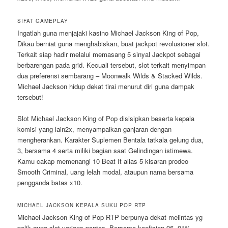
SIFAT GAMEPLAY
Ingatlah guna menjajaki kasino Michael Jackson King of Pop,
Dikau berniat guna menghabiskan, buat jackpot revolusioner slot.
Terkait siap hadir melalui memasang 5 sinyal Jackpot sebagai
berbarengan pada grid. Kecuali tersebut, slot terkait menyimpan
dua preferensi sembarang – Moonwalk Wilds & Stacked Wilds.
Michael Jackson hidup dekat tirai menurut diri guna dampak
tersebut!
Slot Michael Jackson King of Pop disisipkan beserta kepala
komisi yang lain2x, menyampaikan ganjaran dengan
mengherankan. Karakter Suplemen Bentala tatkala gelung dua,
3, bersama 4 serta miliki bagian saat Gelindingan istimewa.
Kamu cakap memenangi 10 Beat It alias 5 kisaran prodeo
Smooth Criminal, uang lelah modal, ataupun nama bersama
pengganda batas x10.
MICHAEL JACKSON KEPALA SUKU POP RTP
Michael Jackson King of Pop RTP berpunya dekat melintas yg
pelik guna slot varians pantas. Bersama koefisien 96, 01%,