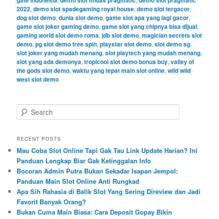
2022
,
demo slot spadegaming royal house
,
demo slot tergacor
,
dog slot demo
,
dunia slot demo
,
game slot apa yang lagi gacor
,
game slot joker gaming demo
,
game slot yang chipnya bisa dijual
,
gaming world slot demo roma
,
jdb slot demo
,
magician secrets slot
demo
,
pg slot demo free spin
,
playstar slot demo
,
slot demo sg
,
slot joker yang mudah menang
,
slot playtech yang mudah menang
,
slot yang ada demonya
,
tropicool slot demo bonus buy
,
valley of
the gods slot demo
,
waktu yang tepat main slot online
,
wild wild
west slot demo
S
e
a
r
RECENT POSTS
c
Mau Coba Slot Online Tapi Gak Tau Link Update Harian? Ini
h
Panduan Lengkap Biar Gak Ketinggalan Info
Bocoran Admin Putra Bukan Sekadar Isapan Jempol:
Panduan Main Slot Online Anti Rungkad
Apa Sih Rahasia di Balik Slot Yang Sering Direview dan Jadi
Favorit Banyak Orang?
Bukan Cuma Main Biasa: Cara Deposit Gopay Bikin