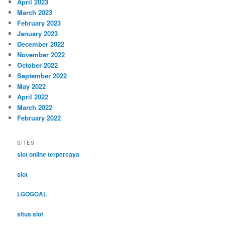
April 2023
March 2023
February 2023
January 2023
December 2022
November 2022
October 2022
September 2022
May 2022
April 2022
March 2022
February 2022
SITES
slot online terpercaya
slot
LGOGOAL
situs slot