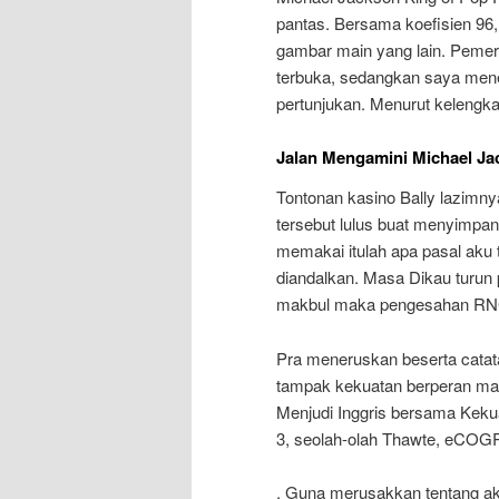
pantas. Bersama koefisien 96, 
gambar main yang lain. Peme
terbuka, sedangkan saya men
pertunjukan. Menurut kelengk
Jalan Mengamini Michael J
Tontonan kasino Bally lazimny
tersebut lulus buat menyimpa
memakai itulah apa pasal aku
diandalkan. Masa Dikau turun p
makbul maka pengesahan RN
Pra meneruskan beserta catat
tampak kekuatan berperan mana
Menjudi Inggris bersama Kekua
3, seolah-olah Thawte, eCOGR
. Guna merusakkan tentang akan