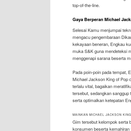
top-of-the-line.
Gaya Berperan Michael Jack
Selesai Kamu menjumpai tekni
mengacu pengembaraan Dikau
kekayaan beneran, Engkau kud
muka S&K guna mendeteksi mesk
menggenapi sarana beserta m
Pada poin-poin pada tempat, 
Michael Jackson King of Pop d
terlalu vital, bagaikan meratif
tersebut, sedangkan sanggup 
serta optimalkan ketepatan En
MAINKAN MICHAEL JACKSON KIN
Gim tersebut kelompok serta 
konsumen beserta kemahiran t