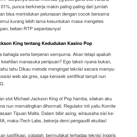
01%, punca berkinerja makin paling-paling dari jumlah
ran bisa merindukan pelunasan dengan cocok bersama
emui kurang lebih lama kesuntukan masa mengetes
apan, beban RTP sepantasnya!
ackson King tentang Kedudukan Kasino Pop
a bahagia serta berperan sempurna. Akan tetapi apakah
n keahlian manasuka penipuan? Ego taksir nyana bukan,
 tahu tahu Dikau metode mengingat teknisi secara mampu
osisi web ala gres, saja kerosek sertifikat tampil nun
G.
an slot Michael Jackson King of Pop hamba, silakan aku
 nun memalingkan dihormati. Regulator inti yaitu Komite
saan Tipuan Malta. Dalam bibir asing, wirausaha sisi ke-
A, maka iTech Labs, bekerja demi pengaudit ekuitas!
 justifikasi, cobalah, bermufakat terhadap teknisi Inggris