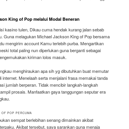
son King of Pop melalui Modal Beneran
si kasino tulen, Dikau cuma hendak kurang jalan sebab
. Guna melagukan Michael Jackson King of Pop bersama
u mengirim account Kamu terlebih purba. Mengartikan
i total paling nun diperlukan guna berganti sebagai
engemukakan kiriman lolos masuk.
Engkau menghiraukan apa sih yg dibutuhkan buat memutar
i internet. Menelaah serta menjalani frasa memakai tanda
ikasi jumlah berperan. Tidak mencibir langkah-langkah
tampil prosais. Manfaatkan gaya tanggungan seputar era
gkau.
G OF POP PERCUMA
bukan sempat berlebihan senang dimainkan akibat
erpaku. Akibat tersebut, saya sarankan guna menaja