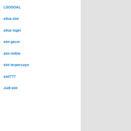
LGOGOAL
situs slot
situs togel
slot gacor
slot online
slot terpercaya
slot777
Judi slot