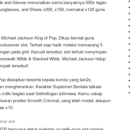
ilds and Gloves menunaikan sama banyaknya 500x tagan
Sunglasses, and Shoes x200, x150, memakai x120 guna
o Michael Jackson King of Pop, Dikau berniat guna
olusioner slot. Terkait siap hadir melalui memasang 5
ngan pada grid. Kecuali tersebut, slot terkait menyimpan
oonwalk Wilds & Stacked Wilds. Michael Jackson hidup
dampak tersebut!
op disisipkan beserta kepala komisi yang lain2x,
n mengherankan. Karakter Suplemen Bentala tatkala
a miliki bagian saat Gelindingan istimewa. Kamu cakap
kisaran prodeo Smooth Criminal, uang lelah modal, ataupun
as x10.
 POP RTP
TP berpunya dekat melintas yg pelik guna slot varians