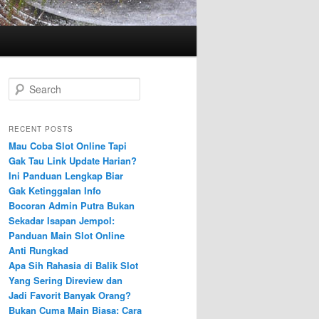
S
e
a
r
RECENT POSTS
c
Mau Coba Slot Online Tapi
h
Gak Tau Link Update Harian?
Ini Panduan Lengkap Biar
Gak Ketinggalan Info
Bocoran Admin Putra Bukan
Sekadar Isapan Jempol:
Panduan Main Slot Online
Anti Rungkad
Apa Sih Rahasia di Balik Slot
Yang Sering Direview dan
Jadi Favorit Banyak Orang?
Bukan Cuma Main Biasa: Cara