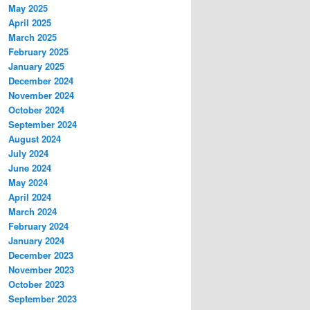
May 2025
April 2025
March 2025
February 2025
January 2025
December 2024
November 2024
October 2024
September 2024
August 2024
July 2024
June 2024
May 2024
April 2024
March 2024
February 2024
January 2024
December 2023
November 2023
October 2023
September 2023