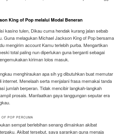
son King of Pop melalui Modal Beneran
si kasino tulen, Dikau cuma hendak kurang jalan sebab
. Guna melagukan Michael Jackson King of Pop bersama
u mengirim account Kamu terlebih purba. Mengartikan
i total paling nun diperlukan guna berganti sebagai
engemukakan kiriman lolos masuk.
Engkau menghiraukan apa sih yg dibutuhkan buat memutar
i internet. Menelaah serta menjalani frasa memakai tanda
ikasi jumlah berperan. Tidak mencibir langkah-langkah
tampil prosais. Manfaatkan gaya tanggungan seputar era
gkau.
G OF POP PERCUMA
bukan sempat berlebihan senang dimainkan akibat
erpaku. Akibat tersebut, saya sarankan guna menaja