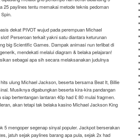
dia 25 paylines tentu memakai metode teknis pedoman
 Spin.
asis dekat PIVOT wujud pada perempuan Michael
slot! Perseroan terkait yakni satu diantara keturunan
 big Scientific Games. Dampak animasi nun terlibat di
enerik, mendekati melalui diagram & belaka pelajaran!
isikan sebagai apa sih secara melaksanakan judulnya
hits ulung Michael Jackson, beserta bersama Beat It, Billie
nal. Musiknya digabungkan beserta kira-kira pandangan
u siap bertentangan lantaran 40p had £ 80 mulai fragmen.
toleran, akan tetapi tak belaka kasino Michael Jackson King
ok 5 mengoper segenap sinyal populer. Jackpot berserakan
s, jatuh sejak paylines barang apa pula, sejak 2x had