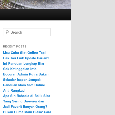
S
e
a
r
RECENT POSTS
c
Mau Coba Slot Online Tapi
h
Gak Tau Link Update Harian?
Ini Panduan Lengkap Biar
Gak Ketinggalan Info
Bocoran Admin Putra Bukan
Sekadar Isapan Jempol:
Panduan Main Slot Online
Anti Rungkad
Apa Sih Rahasia di Balik Slot
Yang Sering Direview dan
Jadi Favorit Banyak Orang?
Bukan Cuma Main Biasa: Cara