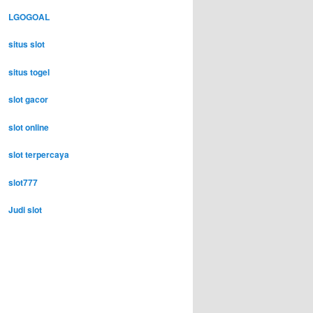
LGOGOAL
situs slot
situs togel
slot gacor
slot online
slot terpercaya
slot777
Judi slot