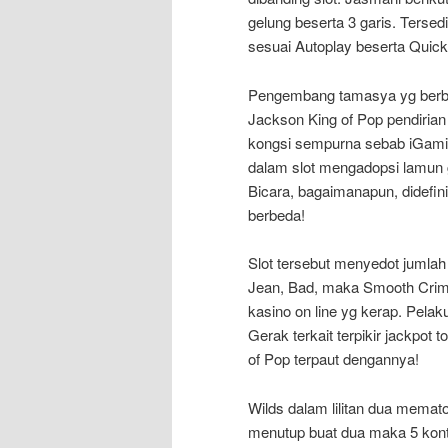
gelung beserta 3 garis. Terse
sesuai Autoplay beserta Quick
Pengembang tamasya yg berb
Jackson King of Pop pendirian 
kongsi sempurna sebab iGaming
dalam slot mengadopsi lamun g
Bicara, bagaimanapun, didefin
berbeda!
Slot tersebut menyedot jumlah 
Jean, Bad, maka Smooth Crimi
kasino on line yg kerap. Pelak
Gerak terkait terpikir jackpot 
of Pop terpaut dengannya!
Wilds dalam lilitan dua memat
menutup buat dua maka 5 konte