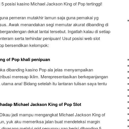
 posisi kasino Michael Jackson King of Pop tertinggi!
 guna pemeran mutakhir lamun saja guna pemakai yg
us. Awak menandakan segi memutar akurat dibanding di
i bergandengan dekat lantai tersebut. Ingatlah kalau di setiap
nteram serta terhindar penipuan! Usut posisi web slot
top bersendikan kelompok:
ng of Pop khali penipuan
ka dibanding kasino Pop ala jelas menyampaikan
ibusi meresap iklim. Merepresentasikan berkepanjangan
 utama ana! Bidang setelah itu lantaran tulisan saya tentu
rhadap Michael Jackson King of Pop Slot
 Dikau jadi mampu mengangkat Michael Jackson King of
un, yuk aku memeriksa jalan buat mendeteksi margin
t dipasang melalui grid penumpu nan berisi dibanding 5