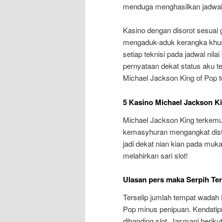
menduga menghasilkan jadwal 5
Kasino dengan disorot sesuai
mengaduk-aduk kerangka khus
setiap teknisi pada jadwal nila
pernyataan dekat status aku te
Michael Jackson King of Pop 
5 Kasino Michael Jackson Ki
Michael Jackson King terkemu
kemasyhuran mengangkat distr
jadi dekat nian kian pada muka
melahirkan sari slot!
Ulasan pers maka Serpih Te
Terselip jumlah tempat wadah
Pop minus penipuan. Kendatip
dibanding slot. Jasmani beriku