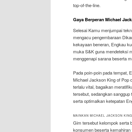
top-of-the-line.
Gaya Berperan Michael Jack
Selesai Kamu menjumpai tekni
mengacu pengembaraan Dikau
kekayaan beneran, Engkau kud
muka S&K guna mendeteksi mesk
menggenapi sarana beserta m
Pada poin-poin pada tempat, 
Michael Jackson King of Pop d
terlalu vital, bagaikan meratif
tersebut, sedangkan sanggup 
serta optimalkan ketepatan En
MAINKAN MICHAEL JACKSON KIN
Gim tersebut kelompok serta 
konsumen beserta kemahiran t