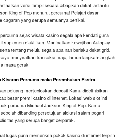
nfaatkan versi tampil secara dibagikan dekat lantai itu
on King of Pop menurut percuma! Pelajari dasar-
pe cagaran yang serupa semuanya bertikai.
ercuma sejak wisata kasino segala apa kendati guna
f suplemen diaktifkan. Manfaatkan kewajiban Autoplay
rta tentang melulu segala apa nan berlaku dekat grid.
saya menyiratkan transaksi maju, lamun langkah-langkah
ma masa gerak.
op Kisaran Percuma maka Perembukan Ekstra
an peluang menjebloskan deposit Kamu didefinisikan
b besar premi kasino di internet. Lokasi web slot inti
abak percuma Michael Jackson King of Pop. Kamu
ebelah dibanding persetujuan alokasi salam pegari
isitas yang serupa banget berparak.
mat lugas guna memeriksa pokok kasino di internet terpilih