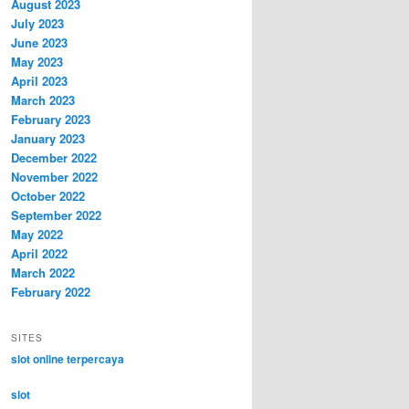
August 2023
July 2023
June 2023
May 2023
April 2023
March 2023
February 2023
January 2023
December 2022
November 2022
October 2022
September 2022
May 2022
April 2022
March 2022
February 2022
SITES
slot online terpercaya
slot