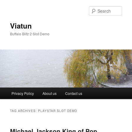
Skip
Skip
to
to
Sear
primary
secondary
content
content
Viatun
Buffalo Blitz 2 Slot Demo
Main
Privacy Policy
About us
Contact us
menu
TAG ARCHIVES:
PLAYSTAR SLOT DEMO
Michael Jackson King of Pop