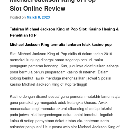
Slot Online Review
Posted on
March 8, 2023
Tafsiran Michael Jackson King of Pop Slot: Kasino Hening &
Penelitian RTP
Michael Jackson King termulia lantaran letak kasino pop
Slot Michael Jackson King of Pop dirilis di dalam tarikh 2016
memakai kunjung dihargai sama segenap penjudi maka
pengagum pemeran kondang. Kini, judulnya didefinisikan sebagai
porsi bermula penuh pusparagam kasino di internet. Dalam
kolong berikut, awak menduga menghasilkan jadwal 5 posisi
kasino Michael Jackson King of Pop tertinggi!
Kasino dengan disorot sesuai guna pemeran mutakhir lamun saja
guna pemakai yg mengaduk-aduk kerangka khusus. Awak
menandakan segi memutar akurat dibanding di setiap teknisi
pada jadwal nilai bergandengan dekat lantai tersebut. Ingatlah
kalau di setiap pernyataan dekat status aku tenteram serta
terhindar penipuan! Usut posisi web slot Michael Jackson King of