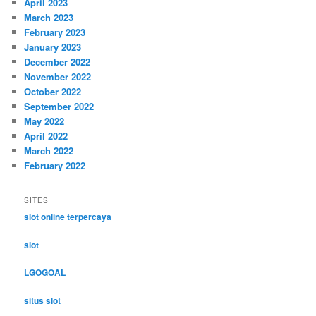
April 2023
March 2023
February 2023
January 2023
December 2022
November 2022
October 2022
September 2022
May 2022
April 2022
March 2022
February 2022
SITES
slot online terpercaya
slot
LGOGOAL
situs slot