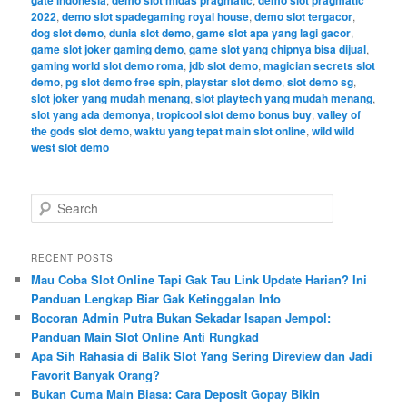
2022
,
demo slot spadegaming royal house
,
demo slot tergacor
,
dog slot demo
,
dunia slot demo
,
game slot apa yang lagi gacor
,
game slot joker gaming demo
,
game slot yang chipnya bisa dijual
,
gaming world slot demo roma
,
jdb slot demo
,
magician secrets slot
demo
,
pg slot demo free spin
,
playstar slot demo
,
slot demo sg
,
slot joker yang mudah menang
,
slot playtech yang mudah menang
,
slot yang ada demonya
,
tropicool slot demo bonus buy
,
valley of
the gods slot demo
,
waktu yang tepat main slot online
,
wild wild
west slot demo
S
e
a
r
RECENT POSTS
c
Mau Coba Slot Online Tapi Gak Tau Link Update Harian? Ini
h
Panduan Lengkap Biar Gak Ketinggalan Info
Bocoran Admin Putra Bukan Sekadar Isapan Jempol:
Panduan Main Slot Online Anti Rungkad
Apa Sih Rahasia di Balik Slot Yang Sering Direview dan Jadi
Favorit Banyak Orang?
Bukan Cuma Main Biasa: Cara Deposit Gopay Bikin