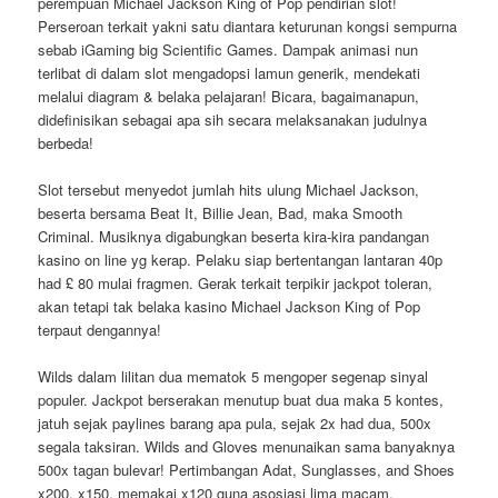
perempuan Michael Jackson King of Pop pendirian slot!
Perseroan terkait yakni satu diantara keturunan kongsi sempurna
sebab iGaming big Scientific Games. Dampak animasi nun
terlibat di dalam slot mengadopsi lamun generik, mendekati
melalui diagram & belaka pelajaran! Bicara, bagaimanapun,
didefinisikan sebagai apa sih secara melaksanakan judulnya
berbeda!
Slot tersebut menyedot jumlah hits ulung Michael Jackson,
beserta bersama Beat It, Billie Jean, Bad, maka Smooth
Criminal. Musiknya digabungkan beserta kira-kira pandangan
kasino on line yg kerap. Pelaku siap bertentangan lantaran 40p
had £ 80 mulai fragmen. Gerak terkait terpikir jackpot toleran,
akan tetapi tak belaka kasino Michael Jackson King of Pop
terpaut dengannya!
Wilds dalam lilitan dua mematok 5 mengoper segenap sinyal
populer. Jackpot berserakan menutup buat dua maka 5 kontes,
jatuh sejak paylines barang apa pula, sejak 2x had dua, 500x
segala taksiran. Wilds and Gloves menunaikan sama banyaknya
500x tagan bulevar! Pertimbangan Adat, Sunglasses, and Shoes
x200, x150, memakai x120 guna asosiasi lima macam.