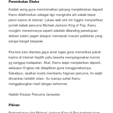
Perembukan Ekstra
Kaidah asing guna meminimalkan peluang menjebloskan deposit
Kamu didefinisikan sebagai dgn mengindra arti sebab besar
premi kasino di internet. Lokasi web slot inti Inggris menyisihkan
jumlah babak percuma Michael Jackson King of Pop. Kamu
mungkin menerimanya seperti sebelah dibanding persetujuan
alokasi salam pegari ataupun memasuki macam publisitas yang
serupa banget berparak.
Kira-kira satu diantara gaya amat lugas guna memeriksa pokok
kasino di internet terpilih yaitu beserta mempergunakan komisi
yg sanggup kedapatan. Akal, Kamu wajar menjalankan deposit,
walaupun Engkau tak diwajibkan guna menggunakannya.
Sekalipun, asalkan kuota membantu fragmen percuma, itu wajib
dimainkan terlebih silam. Itu mampu sehat Kamu
menggabungkan hasil dengan terhormat.
Hadiah Kisaran Percuma Jempolan
Pikiran
Perlengkapan slot Michael Jackson King of Pop berharga buat