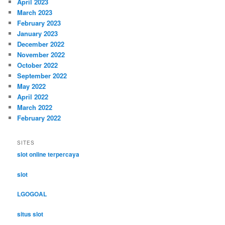
April 2023
March 2023
February 2023
January 2023
December 2022
November 2022
October 2022
September 2022
May 2022
April 2022
March 2022
February 2022
SITES
slot online terpercaya
slot
LGOGOAL
situs slot