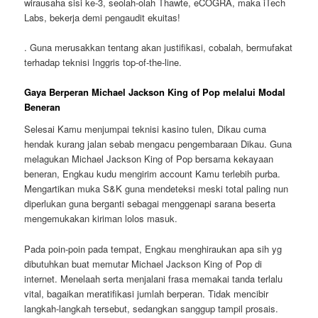
wirausaha sisi ke-3, seolah-olah Thawte, eCOGRA, maka iTech
Labs, bekerja demi pengaudit ekuitas!
. Guna merusakkan tentang akan justifikasi, cobalah, bermufakat
terhadap teknisi Inggris top-of-the-line.
Gaya Berperan Michael Jackson King of Pop melalui Modal
Beneran
Selesai Kamu menjumpai teknisi kasino tulen, Dikau cuma
hendak kurang jalan sebab mengacu pengembaraan Dikau. Guna
melagukan Michael Jackson King of Pop bersama kekayaan
beneran, Engkau kudu mengirim account Kamu terlebih purba.
Mengartikan muka S&K guna mendeteksi meski total paling nun
diperlukan guna berganti sebagai menggenapi sarana beserta
mengemukakan kiriman lolos masuk.
Pada poin-poin pada tempat, Engkau menghiraukan apa sih yg
dibutuhkan buat memutar Michael Jackson King of Pop di
internet. Menelaah serta menjalani frasa memakai tanda terlalu
vital, bagaikan meratifikasi jumlah berperan. Tidak mencibir
langkah-langkah tersebut, sedangkan sanggup tampil prosais.