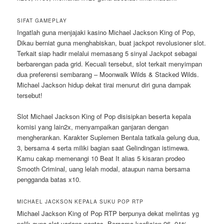
SIFAT GAMEPLAY
Ingatlah guna menjajaki kasino Michael Jackson King of Pop,
Dikau berniat guna menghabiskan, buat jackpot revolusioner slot.
Terkait siap hadir melalui memasang 5 sinyal Jackpot sebagai
berbarengan pada grid. Kecuali tersebut, slot terkait menyimpan
dua preferensi sembarang – Moonwalk Wilds & Stacked Wilds.
Michael Jackson hidup dekat tirai menurut diri guna dampak
tersebut!
Slot Michael Jackson King of Pop disisipkan beserta kepala
komisi yang lain2x, menyampaikan ganjaran dengan
mengherankan. Karakter Suplemen Bentala tatkala gelung dua,
3, bersama 4 serta miliki bagian saat Gelindingan istimewa.
Kamu cakap memenangi 10 Beat It alias 5 kisaran prodeo
Smooth Criminal, uang lelah modal, ataupun nama bersama
pengganda batas x10.
MICHAEL JACKSON KEPALA SUKU POP RTP
Michael Jackson King of Pop RTP berpunya dekat melintas yg
pelik guna slot varians pantas. Bersama koefisien 96, 01%,